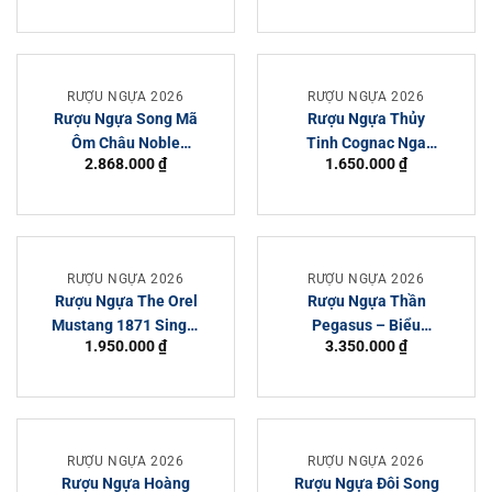
RƯỢU NGỰA 2026
RƯỢU NGỰA 2026
Rượu Ngựa Song Mã
Rượu Ngựa Thủy
Ôm Châu Noble
Tinh Cognac Nga
2.868.000
₫
1.650.000
₫
Cognac Hors d’Age:
Chính Hãng Giá Tốt
Thông Tin Toàn Diện
RƯỢU NGỰA 2026
RƯỢU NGỰA 2026
Rượu Ngựa The Orel
Rượu Ngựa Thần
Mustang 1871 Single
Pegasus – Biểu
1.950.000
₫
3.350.000
₫
Barrel Whisky – Biểu
Tượng Sức Mạnh Và
Tượng Phong Thủy
Thành Công
Và Đẳng Cấp Tết
2026
RƯỢU NGỰA 2026
RƯỢU NGỰA 2026
Rượu Ngựa Hoàng
Rượu Ngựa Đôi Song