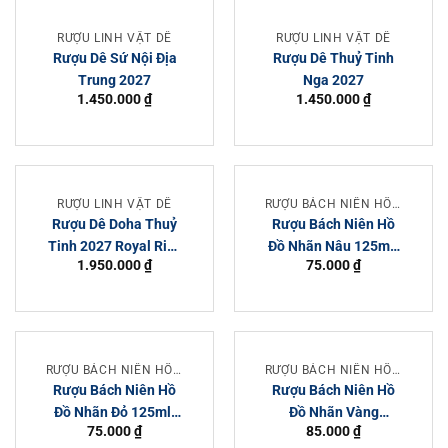
RƯỢU LINH VẬT DÊ
RƯỢU LINH VẬT DÊ
Rượu Dê Sứ Nội Địa
Rượu Dê Thuỷ Tinh
Trung 2027
Nga 2027
1.450.000
₫
1.450.000
₫
RƯỢU LINH VẬT DÊ
RƯỢU BÁCH NIÊN HỒ ĐỒ
Rượu Dê Doha Thuỷ
Rượu Bách Niên Hồ
Tinh 2027 Royal Rich
Đồ Nhãn Nâu 125ml/
1.950.000
₫
75.000
₫
Brandy XO
Chai, 24 Chai/ Thùng
RƯỢU BÁCH NIÊN HỒ ĐỒ
RƯỢU BÁCH NIÊN HỒ ĐỒ
Rượu Bách Niên Hồ
Rượu Bách Niên Hồ
Đồ Nhãn Đỏ 125ml/
Đồ Nhãn Vàng
75.000
₫
85.000
₫
Chai
125ml/ Chai