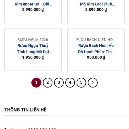
Kim Imperius – Biểu
Mã Kim Loại Club
2.990.000
₫
3.890.000
₫
Tượng Vương Quyền
House XXII: Siêu
Và Thành Công
Phẩm Phong Thủy Và
Nghệ Thuật Độc Đáo
RƯỢU NGỰA 2026
RƯỢU BÁCH NIÊN HỒ ĐỒ
Rượu Ngựa Thuỷ
Rượu Bách Niên Hồ
Tinh Long Mã Đại
Đồ Hạnh Phúc: Tinh
1.950.000
₫
950.000
₫
Việt – Đặc Điểm, Giá
Hoa Rượu Truyền
Cả Và Địa Chỉ Chính
Thống Trung Hoa
Hãng
1
2
3
4
5
THÔNG TIN LIÊN HỆ