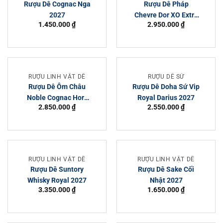
Rượu Dê Cognac Nga
Rượu Dê Pháp
2027
Chevre Dor XO Extra
1.450.000
₫
2.950.000
₫
Elegance 2027
RƯỢU LINH VẬT DÊ
RƯỢU DÊ SỨ
Rượu Dê Ôm Châu
Rượu Dê Doha Sứ Vip
Noble Cognac Hors
Royal Darius 2027
2.850.000
₫
2.550.000
₫
d’Age 2027
RƯỢU LINH VẬT DÊ
RƯỢU LINH VẬT DÊ
Rượu Dê Suntory
Rượu Dê Sake Cối
Whisky Royal 2027
Nhật 2027
3.350.000
₫
1.650.000
₫