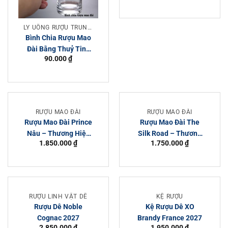
Hiệu Kweichow
Moutai
LY UỐNG RƯỢU TRUNG QUỐC
Bình Chia Rượu Mao
Đài Bằng Thuỷ Tinh
90.000
₫
Dung Tích 80ml-
100ml-150ml
RƯỢU MAO ĐÀI
RƯỢU MAO ĐÀI
Rượu Mao Đài Prince
Rượu Mao Đài The
Nâu – Thương Hiệu
Silk Road – Thương
1.850.000
₫
1.750.000
₫
Kweichow Moutai
Hiệu Kweichow
Moutai
RƯỢU LINH VẬT DÊ
KỆ RƯỢU
Rượu Dê Noble
Kệ Rượu Dê XO
Cognac 2027
Brandy France 2027
2.850.000
₫
1.950.000
₫