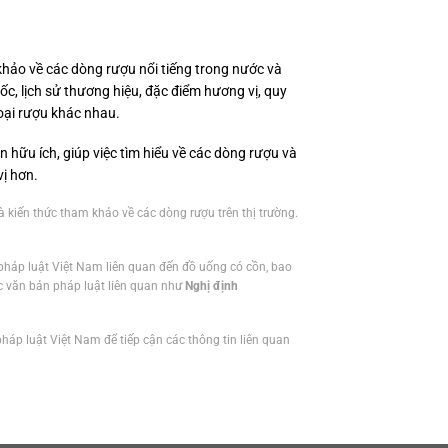
 khảo về các dòng rượu nổi tiếng trong nước và
gốc, lịch sử thương hiệu, đặc điểm hương vị, quy
oại rượu khác nhau.
ữu ích, giúp việc tìm hiểu về các dòng rượu và
vị hơn.
 kiến thức tham khảo về các dòng rượu trên thị trường.
pháp luật Việt Nam liên quan đến đồ uống có cồn, bao
 văn bản pháp luật liên quan như
Nghị định
háp luật Việt Nam để tiếp cận các thông tin liên quan