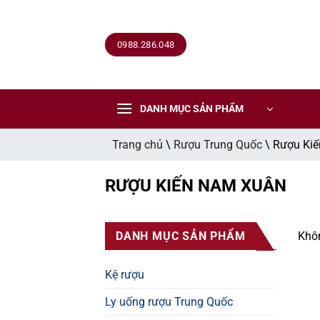
CẢNH BÁO!
Bỏ
qua
nội
0988.286.048
ruoutoancau.com không mua bán rượu qua mạng internet, website 
dung
Các sản phẩm rượu không dành cho người dưới 18 tuổi và phụ
DANH MỤC SẢN PHẨM
Bạn có chắc chắn bạn muốn tiếp tục truy cập trang web hay k
Trang chủ
\
Rượu Trung Quốc
\
Rượu Ki
TÔI DƯỚI 18 TUỔI
TÔI ĐÃ TRÊN 18 TUỔI
RƯỢU KIẾN NAM XUÂN
DANH MỤC SẢN PHẨM
Khôn
Kệ rượu
Ly uống rượu Trung Quốc