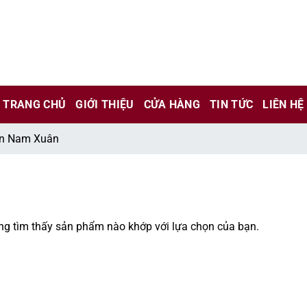
chỉ là kênh giới thiệu thông tin các sản phẩm từ những công ty
 nữ đang mang thai.
TRANG CHỦ
GIỚI THIỆU
CỬA HÀNG
TIN TỨC
LIÊN HỆ
hông?
ến Nam Xuân
g tìm thấy sản phẩm nào khớp với lựa chọn của bạn.