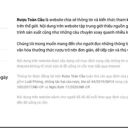
Rượu Toàn Cầu
là website chia sẻ thông tin và kiến thức tham
trên thế giới. Nội dung trên website tập trung giới thiệu nguồn 
trình sản xuất cũng như những câu chuyện xoay quanh nhiều l
Chúng tôi mong muốn mang đến cho người đọc những thông tin h
văn hóa thưởng thức rượu trở nên đơn giản, dễ tiếp cận và thú 
Nội dung trên website được xây dựng với mục đích cung cấp thông tin và
Website không tổ chức bán lẻ đồ uống có cồn trực tiếp qua internet.
Thông tin được đăng tải trên
Rượu Toàn Cầu
tuân thủ các quy định của 
ngày
gồm
Luật Phòng, chống tác hại của rượu, bia số 44/2019/QH14
cùng các
105/2017/NĐ-CP
và
Nghị định 17/2020/NĐ-CP
.
Nội dung trên website dành cho người đã đủ độ tuổi theo quy định của p
đến đồ uống có cồn.