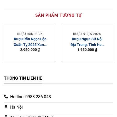
SẢN PHẨM TƯƠNG TỰ
RƯỢU RẮN 2025
RƯỢU NGỰA 2026
Rượu Rắn Ngọc Lộc
Rượu Ngựa Sứ Nội
Xuân Tỵ 2025 Xanh
Địa Trung: Tinh Hoa
2.950.000
₫
1.650.000
₫
Và Vàng
Nghệ Thuật, Giá Trị
Phong Thủy & Trải
Nghiệm Độc Đáo
THÔNG TIN LIÊN HỆ
Hotline: 0988.286.048
Hà Nội