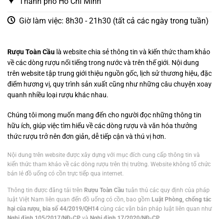
Thanh phố Hồ Chí Minh
Giờ làm việc: 8h30 - 21h30 (tất cả các ngày trong tuần)
Rượu Toàn Cầu
là website chia sẻ thông tin và kiến thức tham khảo
về các dòng rượu nổi tiếng trong nước và trên thế giới. Nội dung
trên website tập trung giới thiệu nguồn gốc, lịch sử thương hiệu, đặc
điểm hương vị, quy trình sản xuất cũng như những câu chuyện xoay
quanh nhiều loại rượu khác nhau.
Chúng tôi mong muốn mang đến cho người đọc những thông tin
hữu ích, giúp việc tìm hiểu về các dòng rượu và văn hóa thưởng
thức rượu trở nên đơn giản, dễ tiếp cận và thú vị hơn.
Nội dung trên website được xây dựng với mục đích cung cấp thông tin và
kiến thức tham khảo về các dòng rượu trên thị trường. Website không tổ chức
bán lẻ đồ uống có cồn trực tiếp qua internet.
Thông tin được đăng tải trên
Rượu Toàn Cầu
tuân thủ các quy định của pháp
luật Việt Nam liên quan đến đồ uống có cồn, bao gồm
Luật Phòng, chống tác
hại của rượu, bia số 44/2019/QH14
cùng các văn bản pháp luật liên quan như
Nghị định 105/2017/NĐ-CP
và
Nghị định 17/2020/NĐ-CP
.