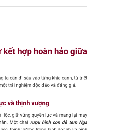
ự kết hợp hoàn hảo giữa
ng ta cần đi sâu vào từng khía cạnh, từ triết
 một trải nghiệm độc đáo và đáng giá.
lực và thịnh vượng
i lộc, giữ vững quyền lực và mang lại may
nhẫn. Một chai
rượu hình con dê tem Nga
iệc, thịnh vượng trong kinh doanh và bình