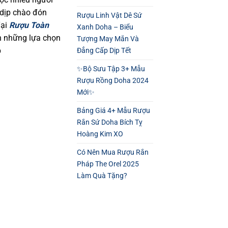
 dịp chào đón
Rượu Linh Vật Dê Sứ
Tại
Rượu Toàn
Xanh Doha – Biểu
n những lựa chọn
Tượng May Mắn Và
p
Đẳng Cấp Dịp Tết
✨Bộ Sưu Tập 3+ Mẫu
Rượu Rồng Doha 2024
Mới✨
Bảng Giá 4+ Mẫu Rượu
Rắn Sứ Doha Bích Tỵ
Hoàng Kim XO
Có Nên Mua Rượu Rắn
Pháp The Orel 2025
Làm Quà Tặng?