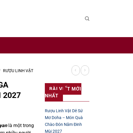
 sản xuất rượu uy tín trên thế giới.
/
RƯỢU LINH VẬT
GA
BÀI VIẾT MỚI
 2027
NHẤT
Rượu Linh Vật Dê Sứ
Mơ Doha – Món Quà
Chào Đón Năm Đinh
yan
là một trong
Mùi 2027
c nhiều người