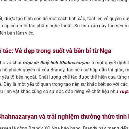
uốt, được tạo hình con dê một cách tinh xảo, toát lên vẻ quyền 
g cấp của một tác phẩm nghệ thuật. Sự tinh xảo này tạo nên 
đến bàn làm việc.
ế tác: Vẻ đẹp trong suốt và bền bỉ từ Nga
cho vỏ chai
rượu dê thuỷ tinh Shahnazaryan
là một quyết định t
 hổ phách quyến rũ của Brandy, tạo nên sự hấp dẫn thị giác,
c yếu tố bên ngoài. Chất lượng chế tác được thể hiện qua từng 
 Đây là một yếu tố quan trọng tạo nên sự khác biệt so với các
linh vật khác cũng có sự độc đáo riêng về chất liệu như
rượu
hahnazaryan và trải nghiệm thưởng thức tinh
aryan
là dòng Brandy XO Nga hảo hạng. Brandy này mang đến