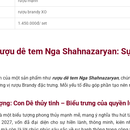
rượu mạnh
rượu brandy XO
1.450.000đ/ set
ề rượu dê tem Nga Shahnazaryan: S
iện của một sản phẩm như
rượu dê tem Nga Shahnazaryan
, chú
hương vị rượu Brandy đặc trưng. Mỗi yếu tố đều góp phần tạo nên
ượng: Con Dê thủy tinh – Biểu trưng của quyền 
 là một biểu tượng phong thủy mạnh mẽ, mang ý nghĩa thu hút tà
 2027, vốn đã đại diện cho sự hiền lành, thông minh, kiên 
mà còn là lời chúc phúc sâu sắc về sự hanh thông trong công v