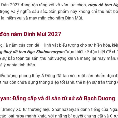
n Đán 2027 đang rộn ràng với vô vàn lựa chọn,
rượu dê tem N
rọng và ý nghĩa sâu sắc. Sản phẩm này không chỉ thu hút bởi
 lại niềm vui và may mắn cho năm Đinh Mùi.
ĩa đón năm Đinh Mùi 2027
là năm của con dê – linh vật biểu tượng cho sự hiền hòa, kiên nh
g thuỷ dê tem Nga Shahnazaryan
được thiết kế đặc biệt để c
về sự bảo toàn tài sản, thu hút vượng khí và mang lại may mắn
 ý nghĩa tinh thần.
 biểu tượng phong thủy Á Đông đã tạo nên một sản phẩm độc đ
ất mà còn chứa đựng thông điệp tốt lành, thể hiện sự trân trọng
yan: Đẳng cấp và di sản từ xứ sở Bạch Dương
 Brandy XO từ thương hiệu Shahnazaryan danh tiếng của Nga. 
các loại rượu mạnh khác, với những bí quyết chưng cất và ủ 