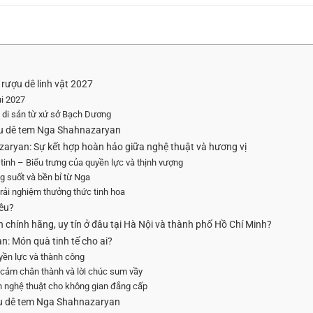
rượu dê linh vật 2027
ùi 2027
 di sản từ xứ sở Bạch Dương
ượu dê tem Nga Shahnazaryan
azaryan: Sự kết hợp hoàn hảo giữa nghệ thuật và hương vị
y tinh – Biểu trưng của quyền lực và thịnh vượng
ng suốt và bền bỉ từ Nga
rải nghiệm thưởng thức tinh hoa
êu?
chính hãng, uy tín ở đâu tại Hà Nội và thành phố Hồ Chí Minh?
: Món quà tinh tế cho ai?
uyền lực và thành công
h cảm chân thành và lời chúc sum vầy
n nghệ thuật cho không gian đẳng cấp
ợu dê tem Nga Shahnazaryan