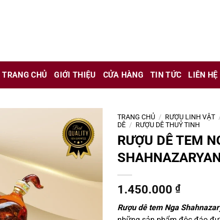
chỉ là kênh giới thiệu thông tin các sản phẩm từ những công ty
 nữ đang mang thai.
TRANG CHỦ
GIỚI THIỆU
CỬA HÀNG
TIN TỨC
LIÊN HỆ
hông?
TRANG CHỦ
/
RƯỢU LINH VẬT
DÊ
/
RƯỢU DÊ THUỶ TINH
RƯỢU DÊ TEM N
SHAHNAZARYAN
1.450.000
₫
Rượu dê tem Nga Shahnazar
những sản phẩm độc đáo đượ