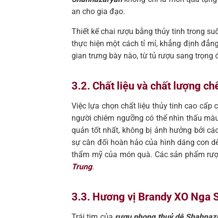
an cho gia đạo.
Thiết kế chai rượu bằng thủy tinh trong s
thực hiện một cách tỉ mỉ, khẳng định đẳn
gian trưng bày nào, từ tủ rượu sang trọng 
3.2. Chất liệu và chất lượng ch
Việc lựa chọn chất liệu thủy tinh cao cấp 
người chiêm ngưỡng có thể nhìn thấu màu
quản tốt nhất, không bị ảnh hưởng bởi cá
sự cân đối hoàn hảo của hình dáng con dê.
thẩm mỹ của món quà. Các sản phẩm rượu 
Trung
.
3.3. Hương vị Brandy XO Nga S
Trái tim của
rượu phong thuỷ dê Shahnaz