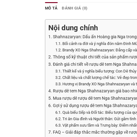
MÔ TẢ
ĐÁNH GIÁ (0)
Nội dung chính
1. Shahnazaryan: Dấu ấn Hoàng gia Nga trong 
1.1. Bối cảnh ra đời và ý nghĩa đón năm Đinh M
1.2. Brandy XO Nga Shahnazaryan: Đẳng cấp và
2. Thông số kỹ thuật chi tiết của sản phẩm r
3. Đánh giá chi tiết về rượu dê tem Nga Shahn
3.1. Thiết kế và ý nghĩa biểu tượng: Con Dê thủ
3.2. Chất liệu và chất lượng chế tác: Vẻ đẹp tro
3.3. Hương vị Brandy XO Nga Shahnazaryan và t
4. Rượu dê tem Nga Shahnazaryan giá bao nhi
5. Mua rượu dê rượu dê tem Nga Shahnazaryan 
6. Gợi ý sử dụng rượu dê tem Nga Shahnazaryan
6.1. Quà biếu Sếp và Đối tác: Biểu tượng của q
6.2. Tri ân Gia đình và Người thân: Gửi gắm tìn
6.3. Vật phẩm sưu tầm và Trưng bày: Điểm nhấ
7. FAQ – Giải đáp thắc mắc thường gặp về rư