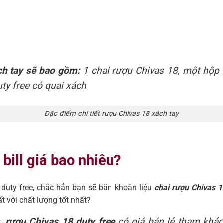
ch tay sẽ bao gồm:
1 chai rượu Chivas 18, một hộp 
duty free có quai xách
Đặc điểm chi tiết rượu Chivas 18 xách tay
bill giá bao nhiêu?
uty free, chắc hẳn bạn sẽ băn khoăn liệu
chai rượu Chivas 1
ất với chất lượng tốt nhất?
u
,
rượu Chivas 18 duty free
có giá bán lẻ tham khảo