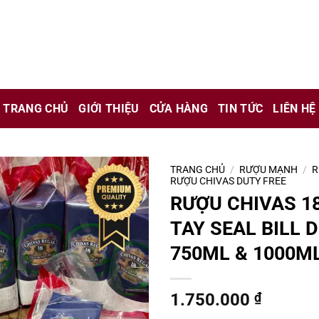
chỉ là kênh giới thiệu thông tin các sản phẩm từ những công ty
 nữ đang mang thai.
TRANG CHỦ
GIỚI THIỆU
CỬA HÀNG
TIN TỨC
LIÊN HỆ
hông?
TRANG CHỦ
/
RƯỢU MẠNH
/
R
RƯỢU CHIVAS DUTY FREE
RƯỢU CHIVAS 1
TAY SEAL BILL 
750ML & 1000M
1.750.000
₫