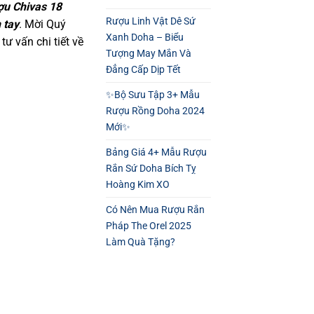
ợu Chivas 18
Rượu Linh Vật Dê Sứ
 tay
. Mời Quý
Xanh Doha – Biểu
tư vấn chi tiết về
Tượng May Mắn Và
Đẳng Cấp Dịp Tết
✨Bộ Sưu Tập 3+ Mẫu
Rượu Rồng Doha 2024
Mới✨
Bảng Giá 4+ Mẫu Rượu
Rắn Sứ Doha Bích Tỵ
Hoàng Kim XO
Có Nên Mua Rượu Rắn
Pháp The Orel 2025
Làm Quà Tặng?