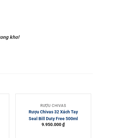
rong kho!
RƯỢU CHIVAS
RƯỢU C
Rượu Chivas 32 Xách Tay
Rượu Chivas 
Seal Bill Duty Free 500ml
Seal Bill Dut
9.950.000
₫
2.850.