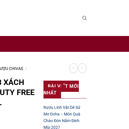
 sản xuất rượu uy tín trên thế giới.
ƯỢU CHIVAS
/
8 XÁCH
BÀI VIẾT MỚI
DUTY FREE
NHẤT
L
Rượu Linh Vật Dê Sứ
Mơ Doha – Món Quà
Chào Đón Năm Đinh
Mùi 2027