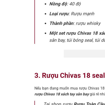
Nồng độ
: 40 độ
Loại rượu
: Rượu mạnh
Thành phần
: rượu whisky
Một set rượu Chivas 18 xá
sân bay, túi bóng seal, túi 
3. Rượu Chivas 18 seal 
Nếu bạn đang muốn mua rượu Chivas 18 d
rượu Chivas 18 xách tay sân bay
giá rẻ nh
Tại shop rượu
Rượu Toàn Cầ