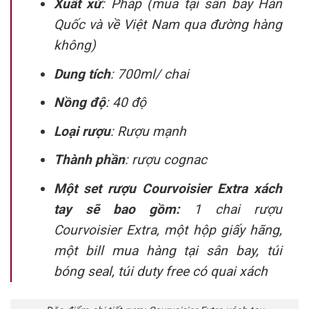
Xuất xứ
: Pháp (mua tại sân bay Hàn
Quốc và về Việt Nam qua đường hàng
không)
Dung tích
: 700ml/ chai
Nồng độ
: 40 độ
Loại rượu
: Rượu mạnh
Thành phần
: rượu cognac
Một set rượu Courvoisier Extra xách
tay sẽ bao gồm:
1 chai rượu
Courvoisier Extra, một hộp giấy hãng,
một bill mua hàng tại sân bay, túi
bóng seal, túi duty free có quai xách