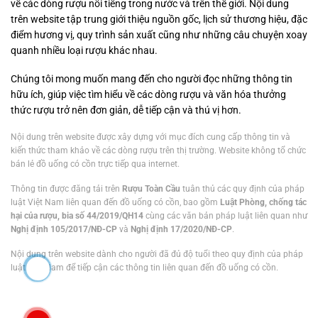
về các dòng rượu nổi tiếng trong nước và trên thế giới. Nội dung
trên website tập trung giới thiệu nguồn gốc, lịch sử thương hiệu, đặc
điểm hương vị, quy trình sản xuất cũng như những câu chuyện xoay
quanh nhiều loại rượu khác nhau.
Chúng tôi mong muốn mang đến cho người đọc những thông tin
hữu ích, giúp việc tìm hiểu về các dòng rượu và văn hóa thưởng
thức rượu trở nên đơn giản, dễ tiếp cận và thú vị hơn.
Nội dung trên website được xây dựng với mục đích cung cấp thông tin và
kiến thức tham khảo về các dòng rượu trên thị trường. Website không tổ chức
bán lẻ đồ uống có cồn trực tiếp qua internet.
Thông tin được đăng tải trên
Rượu Toàn Cầu
tuân thủ các quy định của pháp
luật Việt Nam liên quan đến đồ uống có cồn, bao gồm
Luật Phòng, chống tác
hại của rượu, bia số 44/2019/QH14
cùng các văn bản pháp luật liên quan như
Nghị định 105/2017/NĐ-CP
và
Nghị định 17/2020/NĐ-CP
.
Nội dung trên website dành cho người đã đủ độ tuổi theo quy định của pháp
luật Việt Nam để tiếp cận các thông tin liên quan đến đồ uống có cồn.