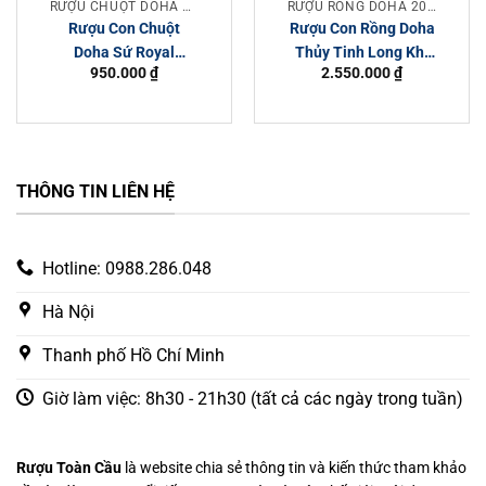
RƯỢU CHUỘT DOHA 2020
RƯỢU RỒNG DOHA 2024
Rượu Con Chuột
Rượu Con Rồng Doha
Doha Sứ Royal
Thủy Tinh Long Khí
950.000
₫
2.550.000
₫
Umeshu Gold 23k
Sinh Tài 2024
THÔNG TIN LIÊN HỆ
Hotline: 0988.286.048
Hà Nội
Thanh phố Hồ Chí Minh
Giờ làm việc: 8h30 - 21h30 (tất cả các ngày trong tuần)
Rượu Toàn Cầu
là website chia sẻ thông tin và kiến thức tham khảo