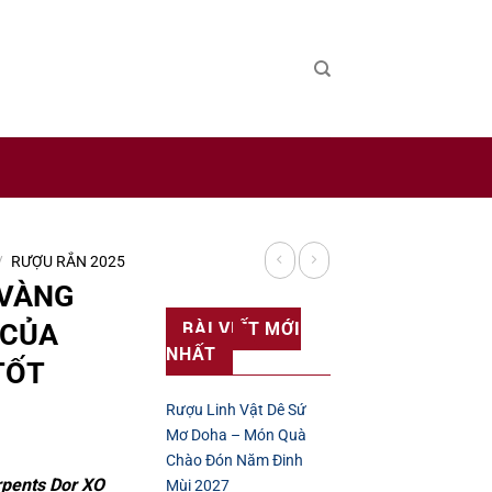
 sản xuất rượu uy tín trên thế giới.
/
RƯỢU RẮN 2025
 VÀNG
 CỦA
BÀI VIẾT MỚI
NHẤT
TỐT
Rượu Linh Vật Dê Sứ
Mơ Doha – Món Quà
Chào Đón Năm Đinh
rpents Dor XO
Mùi 2027