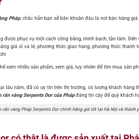
?
vàng Pháp
, chắc hẳn bạn sẽ băn khoăn đâu là nơi bán hàng giá 
àng được phục vụ một cách công bằng, minh bạch, tận tâm. Đến
ng giá sỉ và lẻ, phương thức giao hàng, phương thức thanh toán
phí
thể xem nhiều sản phẩm, xem giá, tuy nhiên để tìm mua sản ph
 lâu năm, đã có uy tín trên thị trường, có lượng khách hàng th
n rắn vàng Serpents Dor của Pháp
đáng tin cậy để quý khách h
 rắn vàng Pháp Serpents Dor chính hãng giá tốt tại Hà Nội và thành
or có thật là được sản xuất tại Ph