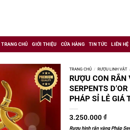
chỉ là kênh giới thiệu thông tin các sản phẩm từ những công ty
 nữ đang mang thai.
TRANG CHỦ
GIỚI THIỆU
CỬA HÀNG
TIN TỨC
LIÊN HỆ
hông?
TRANG CHỦ
/
RƯỢU LINH VẬT
RƯỢU CON RẮN
SERPENTS D’OR
PHÁP SỈ LẺ GIÁ 
3.250.000
₫
Rượu hình rắn vàng Pháp Se