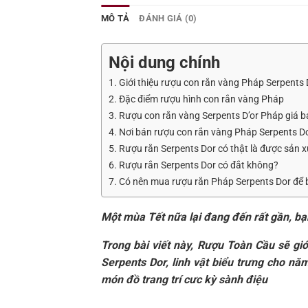
MÔ TẢ
ĐÁNH GIÁ (0)
Nội dung chính
1. Giới thiệu rượu con rắn vàng Pháp Serpents
2. Đặc điểm rượu hình con rắn vàng Pháp
3. Rượu con rắn vàng Serpents D’or Pháp giá b
4. Nơi bán rượu con rắn vàng Pháp Serpents Do
5. Rượu rắn Serpents Dor có thật là được sản 
6. Rượu rắn Serpents Dor có đắt không?
7. Có nên mua rượu rắn Pháp Serpents Dor để 
Một mùa Tết nữa lại đang đến rất gần, b
Trong bài viết này, Rượu Toàn Cầu sẽ giớ
Serpents Dor, linh vật biểu trưng cho nă
món đồ trang trí cưc kỳ sành điệu