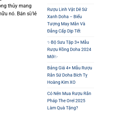
hong thủy mang
Rượu Linh Vật Dê Sứ
ữu nó. Bán sỉ/lẻ
Xanh Doha – Biểu
Tượng May Mắn Và
Đẳng Cấp Dịp Tết
✨Bộ Sưu Tập 3+ Mẫu
Rượu Rồng Doha 2024
Mới✨
Bảng Giá 4+ Mẫu Rượu
Rắn Sứ Doha Bích Tỵ
Hoàng Kim XO
Có Nên Mua Rượu Rắn
Pháp The Orel 2025
Làm Quà Tặng?