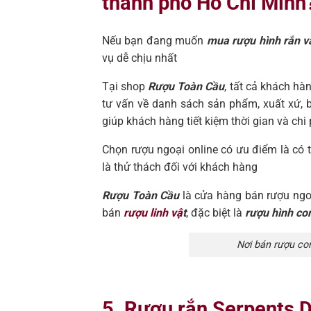
thành phố Hồ Chí Minh
Nếu bạn đang muốn
mua rượu hình rắn 
vụ dễ chịu nhất
Tại shop
Rượu Toàn Cầu
, tất cả khách h
tư vấn về danh sách sản phẩm, xuất xứ, bả
giúp khách hàng tiết kiệm thời gian và chi 
Chọn rượu ngoại online có ưu điểm là có 
là thử thách đối với khách hàng
Rượu Toàn Cầu
là cửa hàng bán rượu ngoại
bán
rượu linh vậ
t
, đặc biệt là
rượu hình co
Nơi bán rượu con
5. Rượu rắn Serpents D