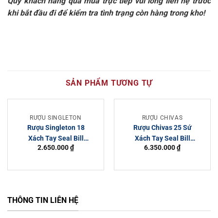
Quý khách hàng qua mua trực tiếp vui lòng liên hệ trước
khi bắt đầu đi để kiểm tra tình trạng còn hàng trong kho!
SẢN PHẨM TƯƠNG TỰ
RƯỢU SINGLETON
RƯỢU CHIVAS
Rượu Singleton 18
Rượu Chivas 25 Sứ
Xách Tay Seal Bill
Xách Tay Seal Bill
2.650.000
₫
6.350.000
₫
Duty Free 700ml
Duty Free 700ml
THÔNG TIN LIÊN HỆ