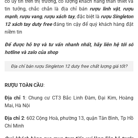
có uy tín trên thị trường, có lượng khách hàng thân thiết và
tin tưởng, chắc chắn là địa chỉ bán
rượu linh vật
,
rượu
mạnh
,
rượu vang
,
rượu xách tay
, đặc biệt là
rượu Singleton
12 xách tay duty free
đáng tin cậy để quý khách hàng đặt
niềm tin
Để được hỗ trợ và tư vấn nhanh nhất, hãy liên hệ tới số
hotline và zalo của shop
Địa chỉ bán rượu Singleton 12 duty free chất lượng giá tốt?
RƯỢU TOÀN CẦU
:
Địa chỉ 1
: Chung cư CT3 Bắc Linh Đàm, Đại Kim, Hoàng
Mai, Hà Nội
Địa chỉ 2
: 602 Cộng Hoà, phường 13, quận Tân Bình, Tp Hồ
Chí Minh