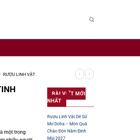
 sản xuất rượu uy tín trên thế giới.
/
RƯỢU LINH VẬT
TINH
BÀI VIẾT MỚI
NHẤT
Rượu Linh Vật Dê Sứ
Mơ Doha – Món Quà
Chào Đón Năm Đinh
à một trong
Mùi 2027
c nhiều người