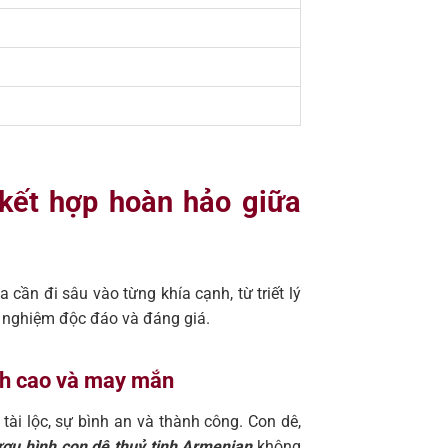
 kết hợp hoàn hảo giữa
ta cần đi sâu vào từng khía cạnh, từ triết lý
ải nghiệm độc đáo và đáng giá.
anh cao và may mắn
ài lộc, sự bình an và thành công. Con dê,
ượu hình con dê thuỷ tinh Armenian
không