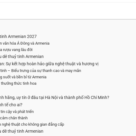
 tinh Armenian 2027
trộn văn hóa Á Đông và Armenia
a rượu vang lâu đời
u dê thuỷ tinh Armenian
nian: Sự kết hợp hoàn hảo giữa nghệ thuật và hương vị
y tinh – Biểu trưng của sự thanh cao và may mắn
ng suốt và bền bỉ từ Armenia
 thưởng thức tinh hoa
nh hãng, uy tín ở đâu tại Hà Nội và thành phố Hồ Chí Minh?
h tế cho ai?
tin cậy và phát triển
h cảm chân thành
n nghệ thuật cho không gian đẳng cấp
u dê thuỷ tinh Armenian