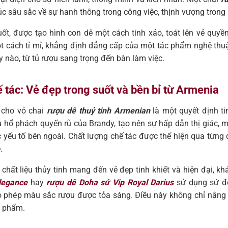
úc sâu sắc về sự hanh thông trong công việc, thịnh vượng trong
suốt, được tạo hình con dê một cách tinh xảo, toát lên vẻ quy
ột cách tỉ mỉ, khẳng định đẳng cấp của một tác phẩm nghệ thu
y nào, từ tủ rượu sang trọng đến bàn làm việc.
ế tác: Vẻ đẹp trong suốt và bền bỉ từ Armenia
p cho vỏ chai
rượu dê thuỷ tinh Armenian
là một quyết định ti
 hổ phách quyến rũ của Brandy, tạo nên sự hấp dẫn thị giác,
c yếu tố bên ngoài. Chất lượng chế tác được thể hiện qua từng 
.
chất liệu thủy tinh mang đến vẻ đẹp tinh khiết và hiện đại, khá
legance
hay
rượu dê Doha sứ Vip Royal Darius
sử dụng sứ để
 cho phép màu sắc rượu được tỏa sáng. Điều này không chỉ nân
n phẩm.