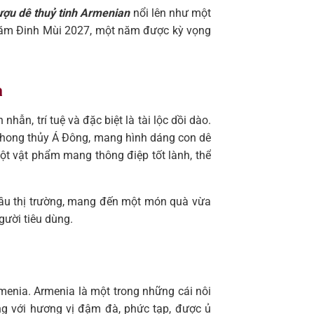
ượu dê thuỷ tinh Armenian
nổi lên như một
 năm Đinh Mùi 2027, một năm được kỳ vọng
a
ẫn, trí tuệ và đặc biệt là tài lộc dồi dào.
 phong thủy Á Đông, mang hình dáng con dê
t vật phẩm mang thông điệp tốt lành, thể
 cầu thị trường, mang đến một món quà vừa
gười tiêu dùng.
menia. Armenia là một trong những cái nôi
ếng với hương vị đậm đà, phức tạp, được ủ