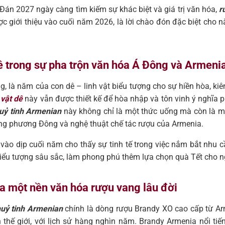
Đán 2027 ngày càng tìm kiếm sự khác biệt và giá trị văn hóa,
r
c giới thiệu vào cuối năm 2026, là lời chào đón đặc biệt cho
 dê trong sự pha trộn văn hóa Á Đông và Armeni
là năm của con dê – linh vật biểu tượng cho sự hiền hòa, kiên nh
 vật dê
này vẫn được thiết kế để hòa nhập và tôn vinh ý nghĩa
uỷ tinh Armenian
này không chỉ là một thức uống mà còn là mộ
ống phương Đông và nghệ thuật chế tác rượu của Armenia.
vào dịp cuối năm cho thấy sự tinh tế trong việc nắm bắt nhu
biểu tượng sâu sắc, làm phong phú thêm lựa chọn quà Tết cho n
ủa một nền văn hóa rượu vang lâu đời
huỷ tinh Armenian
chính là dòng rượu Brandy XO cao cấp từ Ar
 thế giới, với lịch sử hàng nghìn năm. Brandy Armenia nổi ti