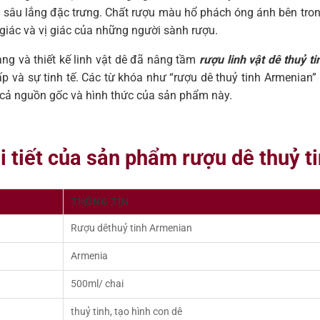
 sâu lắng đặc trưng. Chất rượu màu hổ phách óng ánh bên trong
giác và vị giác của những người sành rượu.
ng và thiết kế linh vật dê đã nâng tầm
rượu linh vật dê thuỷ t
p và sự tinh tế. Các từ khóa như “rượu dê thuỷ tinh Armenian” 
 cả nguồn gốc và hình thức của sản phẩm này.
hi tiết của sản phẩm rượu dê thuỷ 
THÔNG TIN
Rượu dêthuỷ tinh Armenian
Armenia
500ml/ chai
thuỷ tinh, tạo hình con dê