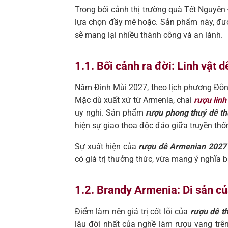
Trong bối cảnh thị trường quà Tết Nguyên 
lựa chọn đầy mê hoặc. Sản phẩm này, đượ
sẽ mang lại nhiều thành công và an lành.
1.1. Bối cảnh ra đời: Linh vật
Năm Đinh Mùi 2027, theo lịch phương Đông, 
Mặc dù xuất xứ từ Armenia, chai
rượu linh
uy nghi. Sản phẩm
rượu phong thuỷ dê th
hiện sự giao thoa độc đáo giữa truyền th
Sự xuất hiện của
rượu dê Armenian 2027
có giá trị thưởng thức, vừa mang ý nghĩa 
1.2. Brandy Armenia: Di sản c
Điểm làm nên giá trị cốt lõi của
rượu dê t
lâu đời nhất của nghề làm rượu vang trên