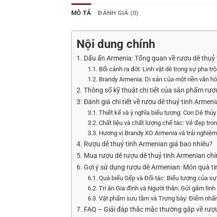
MÔ TẢ
ĐÁNH GIÁ (0)
Nội dung chính
1. Dấu ấn Armenia: Tổng quan về rượu dê thuỷ
1.1. Bối cảnh ra đời: Linh vật dê trong sự pha 
1.2. Brandy Armenia: Di sản của một nền văn hó
2. Thông số kỹ thuật chi tiết của sản phẩm rượ
3. Đánh giá chi tiết về rượu dê thuỷ tinh Arme
3.1. Thiết kế và ý nghĩa biểu tượng: Con Dê thủ
3.2. Chất liệu và chất lượng chế tác: Vẻ đẹp tro
3.3. Hương vị Brandy XO Armenia và trải nghiệm
4. Rượu dê thuỷ tinh Armenian giá bao nhiêu?
5. Mua rượu dê rượu dê thuỷ tinh Armenian chí
6. Gợi ý sử dụng rượu dê Armenian: Món quà tin
6.1. Quà biếu Sếp và Đối tác: Biểu tượng của sự 
6.2. Tri ân Gia đình và Người thân: Gửi gắm tìn
6.3. Vật phẩm sưu tầm và Trưng bày: Điểm nhấ
7. FAQ – Giải đáp thắc mắc thường gặp về rượ