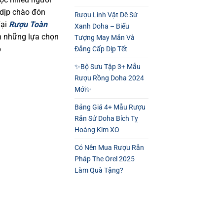
 dịp chào đón
Rượu Linh Vật Dê Sứ
Tại
Rượu Toàn
Xanh Doha – Biểu
n những lựa chọn
Tượng May Mắn Và
p
Đẳng Cấp Dịp Tết
✨Bộ Sưu Tập 3+ Mẫu
Rượu Rồng Doha 2024
Mới✨
Bảng Giá 4+ Mẫu Rượu
Rắn Sứ Doha Bích Tỵ
Hoàng Kim XO
Có Nên Mua Rượu Rắn
Pháp The Orel 2025
Làm Quà Tặng?