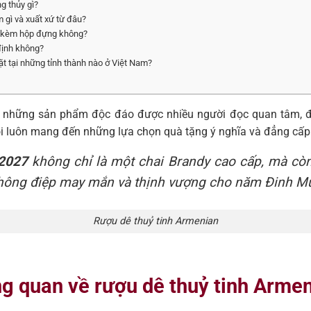
g thủy gì?
 gì và xuất xứ từ đâu?
có kèm hộp đựng không?
 định không?
t tại những tỉnh thành nào ở Việt Nam?
 những sản phẩm độc đáo được nhiều người đọc quan tâm, đ
ôi luôn mang đến những lựa chọn quà tặng ý nghĩa và đẳng cấp
 2027
không chỉ là một chai Brandy cao cấp, mà còn
hông điệp may mắn và thịnh vượng cho năm Đinh Mù
Rượu dê thuỷ tinh Armenian
ng quan về rượu dê thuỷ tinh Arme