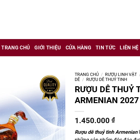
chỉ là kênh giới thiệu thông tin các sản phẩm từ những công ty
 nữ đang mang thai.
TRANG CHỦ
GIỚI THIỆU
CỬA HÀNG
TIN TỨC
LIÊN HỆ
hông?
TRANG CHỦ
/
RƯỢU LINH VẬT
DÊ
/
RƯỢU DÊ THUỶ TINH
RƯỢU DÊ THUỶ 
ARMENIAN 2027
1.450.000
₫
Rượu dê thuỷ tinh Armenian
l
những sản phẩm độc đáo đượ