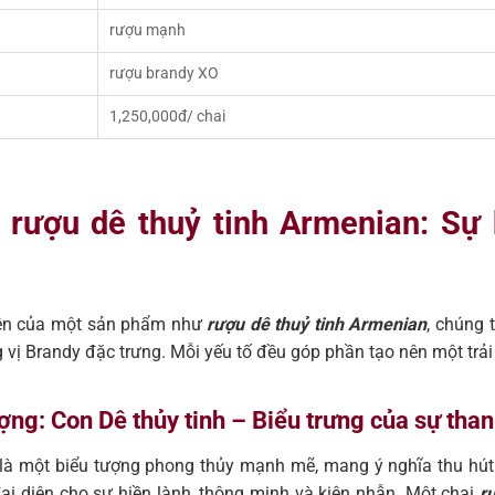
rượu mạnh
rượu brandy XO
1,250,000đ/ chai
về rượu dê thuỷ tinh Armenian: Sự
diện của một sản phẩm như
rượu dê thuỷ tinh Armenian
, chúng 
ng vị Brandy đặc trưng. Mỗi yếu tố đều góp phần tạo nên một tr
tượng: Con Dê thủy tinh – Biểu trưng của sự th
 là một biểu tượng phong thủy mạnh mẽ, mang ý nghĩa thu hút t
ại diện cho sự hiền lành, thông minh và kiên nhẫn. Một chai
r