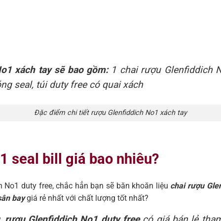
No1 xách tay sẽ bao gồm:
1 chai rượu Glenfiddich 
ng seal, túi duty free có quai xách
Đặc điểm chi tiết rượu Glenfiddich No1 xách tay
 seal bill giá bao nhiêu?
No1 duty free, chắc hẳn bạn sẽ băn khoăn liệu
chai rượu Gle
sân bay
giá rẻ nhất với chất lượng tốt nhất?
,
rượu Glenfiddich No1 duty free
có giá bán lẻ tha