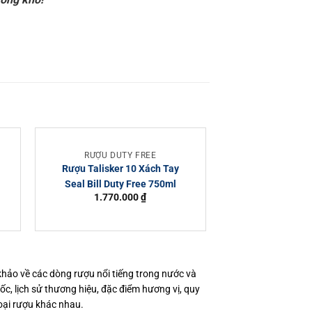
RƯỢU DUTY FREE
RƯỢU DUT
Rượu Talisker 10 Xách Tay
Rượu Camus Ex
Seal Bill Duty Free 750ml
Seal Bill Dut
1.770.000
₫
9.500.
 khảo về các dòng rượu nổi tiếng trong nước và
gốc, lịch sử thương hiệu, đặc điểm hương vị, quy
oại rượu khác nhau.