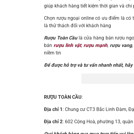
giúp khách hàng tiết kiệm thời gian và chi 
Chọn rượu ngoại online có ưu điểm là có 
là thử thách đối với khách hàng
Rượu Toàn Cầu
là cửa hàng bán rượu ngoại
bán
rượu linh vật
,
rượu mạnh
,
rượu vang
,
niềm tin
Để được hỗ trợ và tư vấn nhanh nhất, hãy l
RƯỢU TOÀN CẦU
:
Địa chỉ 1
: Chung cư CT3 Bắc Linh Đàm, Đạ
Địa chỉ 2
: 602 Cộng Hoà, phường 13, quận
Quý khách hàng qua mua trực tiếp vui lòng