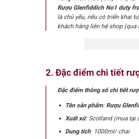
Rượu Glenfiddich No1 duty fr
là chủ yếu, nếu có triển khai 
khách hàng liên hệ shop (qua H
2. Đặc điểm chi tiết r
Đặc điểm thông số chi tiết rư
Tên sản phẩm
:
Rượu Glenfid
Xuất xứ
: Scotland (mua tạ
Dung tích
: 1000ml/ chai