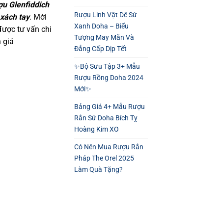
ợu Glenfiddich
Rượu Linh Vật Dê Sứ
 xách tay
. Mời
Xanh Doha – Biểu
được tư vấn chi
Tượng May Mắn Và
h giá
Đẳng Cấp Dịp Tết
✨Bộ Sưu Tập 3+ Mẫu
Rượu Rồng Doha 2024
Mới✨
Bảng Giá 4+ Mẫu Rượu
Rắn Sứ Doha Bích Tỵ
Hoàng Kim XO
Có Nên Mua Rượu Rắn
Pháp The Orel 2025
Làm Quà Tặng?