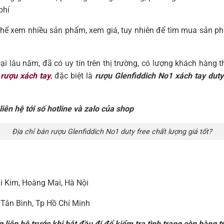
phí
thể xem nhiều sản phẩm, xem giá, tuy nhiên để tìm mua sản ph
 lâu năm, đã có uy tín trên thị trường, có lượng khách hàng th
rượu xách tay
, đặc biệt là
rượu Glenfiddich No1 xách tay duty
iên hệ tới số hotline và zalo của shop
Địa chỉ bán rượu Glenfiddich No1 duty free chất lượng giá tốt?
i Kim, Hoàng Mai, Hà Nội
 Tân Bình, Tp Hồ Chí Minh
 liên hệ trước khi bắt đầu đi để kiểm tra tình trạng còn hàng t