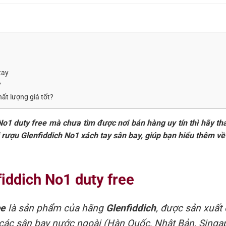
tay
?
hất lượng giá tốt?
o1 duty free mà chưa tìm được nơi bán hàng uy tín thì hãy th
ai rượu Glenfiddich No1 xách tay sân bay, giúp bạn hiểu thêm v
fiddich No1 duty free
ee
là sản phẩm của hãng
Glenfiddich
, được sản xuất 
i các sân bay nước ngoài (Hàn Quốc, Nhật Bản, Singa