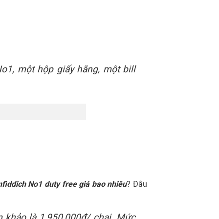
No1, một hộp giấy hãng, một bill
nfiddich No1 duty free giá bao nhiêu
? Đâu
m khảo là 1,950,000đ/ chai. Mức