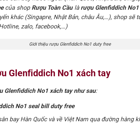
ee
của shop
Rượu Toàn Cầu
là
rượu Glenfiddich No1
tuyến khác (Singapre, Nhật Bản, châu Âu,…), shop sẽ t
otline, zalo, facebook,…)
Giới thiệu rượu Glenfiddich No1 duty free
ượu Glenfiddich No1 xách tay
ợu Glenfiddich No1 xách tay như sau
:
dich No1 seal bill duty free
i sân bay Hàn Quốc và về Việt Nam qua đường hàng 