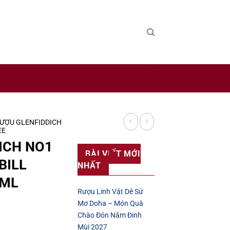
 sản xuất rượu uy tín trên thế giới.
ƯỢU GLENFIDDICH
EE
ICH NO1
BÀI VIẾT MỚI
BILL
NHẤT
0ML
Rượu Linh Vật Dê Sứ
Mơ Doha – Món Quà
Chào Đón Năm Đinh
Mùi 2027