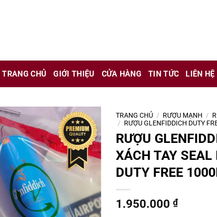
chỉ là kênh giới thiệu thông tin các sản phẩm từ những công ty
 nữ đang mang thai.
TRANG CHỦ
GIỚI THIỆU
CỬA HÀNG
TIN TỨC
LIÊN HỆ
hông?
TRANG CHỦ
/
RƯỢU MẠNH
/
R
/
RƯỢU GLENFIDDICH DUTY FR
RƯỢU GLENFIDD
XÁCH TAY SEAL 
DUTY FREE 100
1.950.000
₫