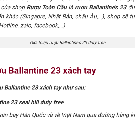
của shop
Rượu Toàn Cầu
là
rượu Ballantine’s 23
đượ
ến khác (Singapre, Nhật Bản, châu Âu,…), shop sẽ tư
otline, zalo, facebook,…)
Giới thiệu rượu Ballantine’s 23 duty free
ợu Ballantine 23 xách tay
u Ballantine 23 xách tay như sau
:
ine 23 seal bill duty free
i sân bay Hàn Quốc và về Việt Nam qua đường hàng 