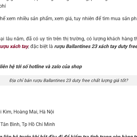
phí
thể xem nhiều sản phẩm, xem giá, tuy nhiên để tìm mua sản ph
 lâu năm, đã có uy tín trên thị trường, có lượng khách hàng th
rượu xách tay
, đặc biệt là
rượu Ballantines 23 xách tay duty fre
iên hệ tới số hotline và zalo của shop
Địa chỉ bán rượu Ballantines 23 duty free chất lượng giá tốt?
i Kim, Hoàng Mai, Hà Nội
 Tân Bình, Tp Hồ Chí Minh
 liên hệ trước khi bắt đầu đi để kiểm tra tình trạng còn hàng t