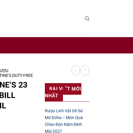
 sản xuất rượu uy tín trên thế giới.
ƯỢU
INE'S DUTY FREE
NE’S 23
BÀI VIẾT MỚI
BILL
NHẤT
ML
Rượu Linh Vật Dê Sứ
Mơ Doha – Món Quà
Chào Đón Năm Đinh
Mùi 2027