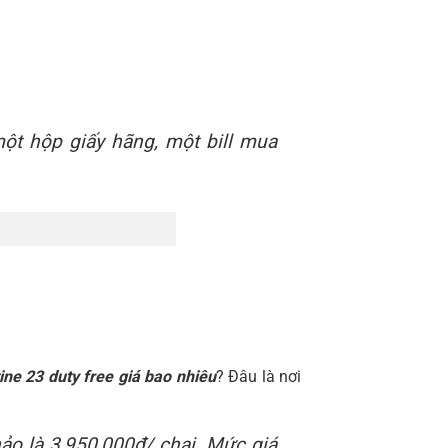
một hộp giấy hãng, một bill mua
ine 23 duty free giá bao nhiêu
? Đâu là nơi
ảo là 3,950,000đ/ chai. Mức giá