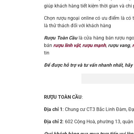
giúp khách hàng tiết kiệm thời gian và chi 
Chọn rượu ngoại online có ưu điểm là có 
là thử thách đối với khách hàng
Rượu Toàn Cầu
là cửa hàng bán rượu ngoại
bán
rượu linh vật
,
rượu mạnh
,
rượu vang
,
tin
Để được hỗ trợ và tư vấn nhanh nhất, hãy l
RƯỢU TOÀN CẦU
:
Địa chỉ 1
: Chung cư CT3 Bắc Linh Đàm, Đạ
Địa chỉ 2
: 602 Cộng Hoà, phường 13, quận
Quý khách hàng qua mua trực tiếp vui lòng