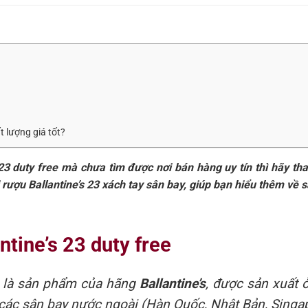
t lượng giá tốt?
23 duty free mà chưa tìm được nơi bán hàng uy tín thì hãy th
ai rượu Ballantine’s 23 xách tay sân bay, giúp bạn hiểu thêm về
ntine’s 23 duty free
e
là sản phẩm của hãng
Ballantine’s
, được sản xuất 
i các sân bay nước ngoài (Hàn Quốc, Nhật Bản, Singa