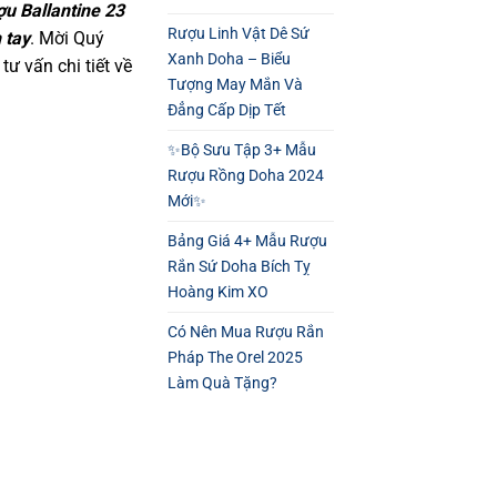
ợu Ballantine 23
Rượu Linh Vật Dê Sứ
 tay
. Mời Quý
Xanh Doha – Biểu
tư vấn chi tiết về
Tượng May Mắn Và
Đẳng Cấp Dịp Tết
✨Bộ Sưu Tập 3+ Mẫu
Rượu Rồng Doha 2024
Mới✨
Bảng Giá 4+ Mẫu Rượu
Rắn Sứ Doha Bích Tỵ
Hoàng Kim XO
Có Nên Mua Rượu Rắn
Pháp The Orel 2025
Làm Quà Tặng?