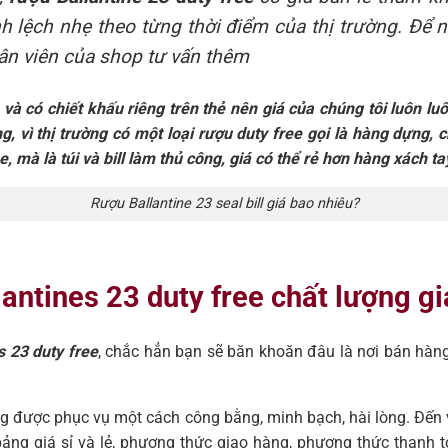
nh lệch nhẹ theo từng thời điểm của thị trường. Để 
hân viên của shop tư vấn thêm
à có chiết khấu riêng trên thẻ nên giá của chúng tôi luôn luô
, vì thị trường có một loại rượu duty free gọi là hàng dựng, c
, mà là túi và bill làm thủ công, giá có thể rẻ hơn hàng xách ta
Rượu Ballantine 23 seal bill giá bao nhiêu?
lantines 23 duty free chất lượng gi
s 23 duty free
, chắc hẳn bạn sẽ băn khoăn đâu là nơi bán hàng
àng được phục vụ một cách công bằng, minh bạch, hài lòng. Đến
ng giá sỉ và lẻ, phương thức giao hàng, phương thức thanh toán