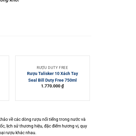
RƯỢU DUTY FREE
RƯỢU MA
Rượu Talisker 10 Xách Tay
Rượu Martell 
Seal Bill Duty Free 750ml
Xách Tay Seal B
1.770.000
₫
4.050.
 khảo về các dòng rượu nổi tiếng trong nước và
gốc, lịch sử thương hiệu, đặc điểm hương vị, quy
oại rượu khác nhau.