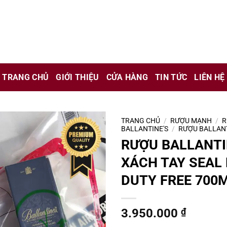
chỉ là kênh giới thiệu thông tin các sản phẩm từ những công ty
 nữ đang mang thai.
TRANG CHỦ
GIỚI THIỆU
CỬA HÀNG
TIN TỨC
LIÊN HỆ
hông?
TRANG CHỦ
/
RƯỢU MẠNH
/
R
BALLANTINE'S
/
RƯỢU BALLANT
RƯỢU BALLANTI
XÁCH TAY SEAL 
DUTY FREE 700
3.950.000
₫