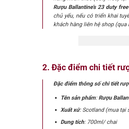
Rượu Ballantine’s 23 duty free
chủ yếu, nếu có triển khai tuy
khách hàng liên hệ shop (qua H
2. Đặc điểm chi tiết rư
Đặc điểm thông số chi tiết rượ
Tên sản phẩm
:
Rượu Ballant
Xuất xứ
: Scotland (mua tạ
Dung tích
: 700ml/ chai