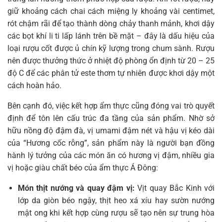
giữ khoảng cách chai cách miệng ly khoảng vài centimet,
rót chậm rãi để tạo thành dòng chảy thanh mảnh, khơi dậy
các bọt khí li ti lấp lánh trên bề mặt – đây là dấu hiệu của
loại rượu cốt được ủ chín kỹ lượng trong chum sành. Rượu
nên được thưởng thức ở nhiệt độ phòng ổn định từ 20 – 25
độ C để các phân tử este thơm tự nhiên được khơi dậy một
cách hoàn hảo.
Bên cạnh đó, việc kết hợp ẩm thực cũng đóng vai trò quyết
định để tôn lên cấu trúc đa tầng của sản phẩm. Nhờ sở
hữu nồng độ đậm đà, vị umami đậm nét và hậu vị kéo dài
của “Hương cốc rỗng”, sản phẩm này là người bạn đồng
hành lý tưởng của các món ăn có hương vị đậm, nhiều gia
vị hoặc giàu chất béo của ẩm thực Á Đông:
Món thịt nướng và quay đậm vị:
Vịt quay Bắc Kinh với
lớp da giòn béo ngậy, thịt heo xá xíu hay sườn nướng
mật ong khi kết hợp cùng rượu sẽ tạo nên sự trung hòa