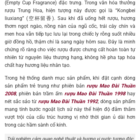
(Empty Cup Fragrance) đặc trưng. Trong văn hóa thưởng
rượu Trung Hoa, hiện tượng này được gọi là “Kongbei
liuxiang” (空杯留香). Sau khi đã uống hết rượu, hương
thơm ngọt ngào, nồng nàn của ngũ cốc, trái cây chín và
men hoa vẫn tiếp tục lưu lại trong chiếc ly rỗng suốt nhiều
giờ đồng hồ, thậm chí là sang ngày hôm sau. Đây là minh
chứng rõ ràng cho việc rượu được chưng cất hoàn toàn tự
nhiên từ nguyên liệu thượng hạng, không hề pha tạp hóa
chất hay hương liệu nhân tạo.
Trong hệ thống danh mục sản phẩm, khi đặt cạnh dòng
sản phẩm trẻ trung như phiên bản
rượu Mao Đài Thuần
2008
, phiên bản trầm ấm
rượu Mao Đài Thuần 1998
hay
nét sắc sảo từ
rượu Mao Đài Thuần 1992
, dòng sản phẩm
mang tính bước ngoặt lịch sử này thể hiện độ đằm thắm
vượt trội của cấu trúc hương vị nhờ thời gian ủ dài hơn
trong các hầm sành cổ kính.
Trải nghiệm cảm quan nghệ thuật và hương vị nước tương độc