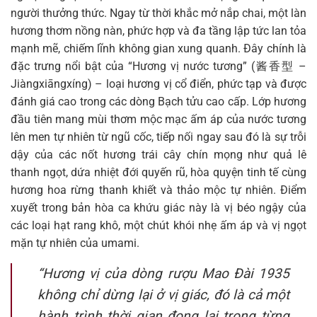
người thưởng thức. Ngay từ thời khắc mở nắp chai, một làn
hương thơm nồng nàn, phức hợp và đa tầng lập tức lan tỏa
mạnh mẽ, chiếm lĩnh không gian xung quanh. Đây chính là
đặc trưng nổi bật của “Hương vị nước tương” (酱香型 –
Jiàngxiāngxíng) – loại hương vị cổ điển, phức tạp và được
đánh giá cao trong các dòng Bạch tửu cao cấp. Lớp hương
đầu tiên mang mùi thơm mộc mạc ấm áp của nước tương
lên men tự nhiên từ ngũ cốc, tiếp nối ngay sau đó là sự trỗi
dậy của các nốt hương trái cây chín mọng như quả lê
thanh ngọt, dứa nhiệt đới quyến rũ, hòa quyện tinh tế cùng
hương hoa rừng thanh khiết và thảo mộc tự nhiên. Điểm
xuyết trong bản hòa ca khứu giác này là vị béo ngậy của
các loại hạt rang khô, một chút khói nhẹ ấm áp và vị ngọt
mặn tự nhiên của umami.
“Hương vị của dòng rượu Mao Đài 1935
không chỉ dừng lại ở vị giác, đó là cả một
hành trình thời gian đọng lại trong từng