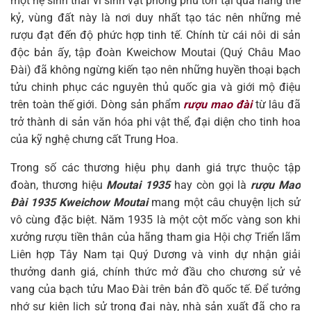
một hệ sinh thái vi sinh vật phong phú tồn tại qua hàng thế
kỷ, vùng đất này là nơi duy nhất tạo tác nên những mẻ
rượu đạt đến độ phức hợp tinh tế. Chính từ cái nôi di sản
độc bản ấy, tập đoàn Kweichow Moutai (Quý Châu Mao
Đài) đã không ngừng kiến tạo nên những huyền thoại bạch
tửu chinh phục các nguyên thủ quốc gia và giới mộ điệu
trên toàn thế giới. Dòng sản phẩm
rượu mao đài
từ lâu đã
trở thành di sản văn hóa phi vật thể, đại diện cho tinh hoa
của kỹ nghệ chưng cất Trung Hoa.
Trong số các thương hiệu phụ danh giá trực thuộc tập
đoàn, thương hiệu
Moutai 1935
hay còn gọi là
rượu Mao
Đài 1935 Kweichow Moutai
mang một câu chuyện lịch sử
vô cùng đặc biệt. Năm 1935 là một cột mốc vàng son khi
xưởng rượu tiền thân của hãng tham gia Hội chợ Triển lãm
Liên hợp Tây Nam tại Quý Dương và vinh dự nhận giải
thưởng danh giá, chính thức mở đầu cho chương sử vẻ
vang của bạch tửu Mao Đài trên bản đồ quốc tế. Để tưởng
nhớ sự kiện lịch sử trọng đại này, nhà sản xuất đã cho ra