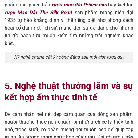
phẩm như phiên bản
rượu mao đài Prince nâu
hay kiệt tác
rượu Mao Đài The Silk Road
, sản phẩm mang niên đại
1935 tự hào khẳng định vị thế riêng biệt nhờ phong cách
hoài cổ đậm nét lịch sử, mang đến sự đa dạng cho những
tín đồ bạch tửu muốn kiếm tìm những trải nghiệm khác
biệt.
Kỹ nghệ chưng cất kỳ công đằng sau mỗi giọt rượu quý
5. Nghệ thuật thưởng lãm và sự
kết hợp ẩm thực tinh tế
Để cảm nhận hết nét đẹp cảm quan của dòng sản phẩm,
người thưởng thức nên chuẩn bị những chiếc ly thủy tinh
nhỏ, trong suốt, có phần miệng hơi thuôn hẹp để giúp tập
trung làn hương thơm phức hợp của rượu. Khi rót rượu, hãy