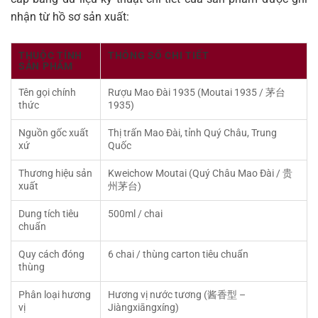
nhận từ hồ sơ sản xuất:
THUỘC TÍNH
THÔNG SỐ CHI TIẾT
SẢN PHẨM
Tên gọi chính
Rượu Mao Đài 1935 (Moutai 1935 / 茅台
thức
1935)
Nguồn gốc xuất
Thị trấn Mao Đài, tỉnh Quý Châu, Trung
xứ
Quốc
Thương hiệu sản
Kweichow Moutai (Quý Châu Mao Đài / 贵
xuất
州茅台)
Dung tích tiêu
500ml / chai
chuẩn
Quy cách đóng
6 chai / thùng carton tiêu chuẩn
thùng
Phân loại hương
Hương vị nước tương (酱香型 –
vị
Jiàngxiāngxíng)