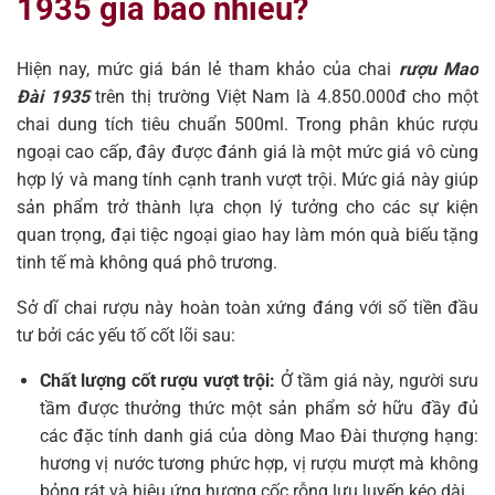
1935 giá bao nhiêu?
Hiện nay, mức giá bán lẻ tham khảo của chai
rượu Mao
Đài 1935
trên thị trường Việt Nam là 4.850.000đ cho một
chai dung tích tiêu chuẩn 500ml. Trong phân khúc rượu
ngoại cao cấp, đây được đánh giá là một mức giá vô cùng
hợp lý và mang tính cạnh tranh vượt trội. Mức giá này giúp
sản phẩm trở thành lựa chọn lý tưởng cho các sự kiện
quan trọng, đại tiệc ngoại giao hay làm món quà biếu tặng
tinh tế mà không quá phô trương.
Sở dĩ chai rượu này hoàn toàn xứng đáng với số tiền đầu
tư bởi các yếu tố cốt lõi sau:
Chất lượng cốt rượu vượt trội:
Ở tầm giá này, người sưu
tầm được thưởng thức một sản phẩm sở hữu đầy đủ
các đặc tính danh giá của dòng Mao Đài thượng hạng:
hương vị nước tương phức hợp, vị rượu mượt mà không
bỏng rát và hiệu ứng hương cốc rỗng lưu luyến kéo dài.