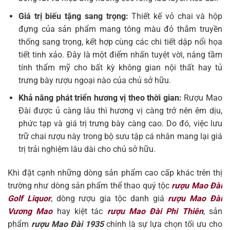
Giá trị biếu tặng sang trọng:
Thiết kế vỏ chai và hộp
đựng của sản phẩm mang tông màu đỏ thắm truyền
thống sang trọng, kết hợp cùng các chi tiết dập nổi họa
tiết tinh xảo. Đây là một điểm nhấn tuyệt vời, nâng tầm
tính thẩm mỹ cho bất kỳ không gian nội thất hay tủ
trưng bày rượu ngoại nào của chủ sở hữu.
Khả năng phát triển hương vị theo thời gian:
Rượu Mao
Đài được ủ càng lâu thì hương vị càng trở nên êm dịu,
phức tạp và giá trị trưng bày càng cao. Do đó, việc lưu
trữ chai rượu này trong bộ sưu tập cá nhân mang lại giá
trị trải nghiệm lâu dài cho chủ sở hữu.
Khi đặt cạnh những dòng sản phẩm cao cấp khác trên thị
trường như dòng sản phẩm thể thao quý tộc
rượu Mao Đài
Golf Liquor
, dòng rượu gia tộc danh giá
rượu Mao Đài
Vương Mao
hay kiệt tác
rượu Mao Đài Phi Thiên
, sản
phẩm
rượu Mao Đài 1935
chính là sự lựa chọn tối ưu cho