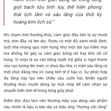
giọt bạch tửu tinh túy, thể hiện phong
thái lịch lãm và sâu lắng của thời kỳ
hoàng kim lịch sử.”
Khi chạm môi thưởng thức, cảm giác đầu tiên là sự mượt
mà, tròn đầy và êm dịu. Rượu có một độ sánh nhất định,
lướt nhẹ nhàng qua vòm họng như một dải lụa mềm mại
mà không hề gây ra cảm giác bỏng rát hay khô rát cổ
họng. Vị rượu là sự cân bằng tuyệt mỹ giữa vị ngọt thanh
của cao lương lên men, vị chua dịu nhẹ, vị mặn sâu lắng và
một chút đắng nhẹ vô cùng tinh tế ở hậu vị. Sự phức hợp
đa tầng này tạo nên chiều sâu cuốn hút, khiến người
thưởng thức muốn dừng lại một nhịp để cảm nhận sự
chuyển biến tinh tế trong từng giây phút.
Điểm độc đáo làm nên thương hiệu của dòng sản phẩm
này chính là hậu vị kéo dài và hiệu ứng “Hương cốc rỗng”