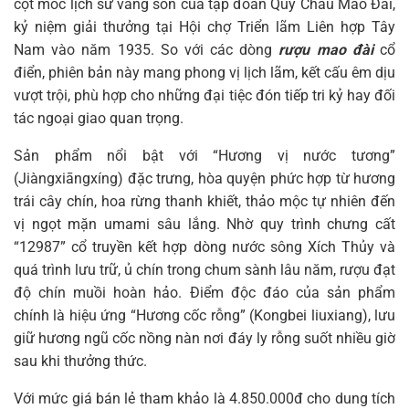
cột mốc lịch sử vàng son của tập đoàn Quý Châu Mao Đài,
kỷ niệm giải thưởng tại Hội chợ Triển lãm Liên hợp Tây
Nam vào năm 1935. So với các dòng
rượu mao đài
cổ
điển, phiên bản này mang phong vị lịch lãm, kết cấu êm dịu
vượt trội, phù hợp cho những đại tiệc đón tiếp tri kỷ hay đối
tác ngoại giao quan trọng.
Sản phẩm nổi bật với “Hương vị nước tương”
(Jiàngxiāngxíng) đặc trưng, hòa quyện phức hợp từ hương
trái cây chín, hoa rừng thanh khiết, thảo mộc tự nhiên đến
vị ngọt mặn umami sâu lắng. Nhờ quy trình chưng cất
“12987” cổ truyền kết hợp dòng nước sông Xích Thủy và
quá trình lưu trữ, ủ chín trong chum sành lâu năm, rượu đạt
độ chín muồi hoàn hảo. Điểm độc đáo của sản phẩm
chính là hiệu ứng “Hương cốc rỗng” (Kongbei liuxiang), lưu
giữ hương ngũ cốc nồng nàn nơi đáy ly rỗng suốt nhiều giờ
sau khi thưởng thức.
Với mức giá bán lẻ tham khảo là 4.850.000đ cho dung tích