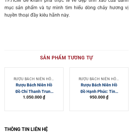
TP.HCM để khám phá thực tế vẻ đẹp tinh xảo của danh
mục sản phẩm và tự mình tìm hiểu dòng chảy hương vị
huyền thoại đầy kiêu hãnh này.
SẢN PHẨM TƯƠNG TỰ
RƯỢU BÁCH NIÊN HỒ ĐỒ
RƯỢU BÁCH NIÊN HỒ ĐỒ
Rượu Bách Niên Hồ
Rượu Bách Niên Hồ
Đồ Chí Thanh Trung
Đồ Hạnh Phúc: Tinh
1.050.000
₫
950.000
₫
Quốc 500ml
Hoa Rượu Truyền
Thống Trung Hoa
THÔNG TIN LIÊN HỆ