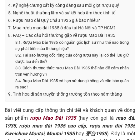
4. Kỹ nghệ chưng cất kỳ công đằng sau mỗi giọt rượu quý
5. Nghệ thuật thưởng lãm và sự kết hợp ẩm thực tinh tế
6. Rượu mao đài Quý Châu 1935 giá bao nhiêu?
7. Mua rượu mao đài 1935 ở đâu tại Hà Nội và TP.HCM?
8. FAQ – Các câu hỏi thường gặp về rượu Mao Đài 1935
8.1. Rượu Mao Đài 1935 có nguồn gốc lịch sử như thế nào trong
sự phát triển của thương hiệu?
8.2. Tại sao hương cốc rỗng của dòng rượu này lại có thể lưu giữ
được lâu đến thế?
8.3. Cách thưởng thức rượu Mao Đài 1935 thế nào để cảm nhận
trọn vẹn hương vị?
8.4. Rượu Mao Đài 1935 có hạn sử dụng không và cần bảo quản
ra sao?
9. Tinh hoa di sản truyền thống trường tồn theo năm tháng
Bài viết cung cấp thông tin chi tiết và khách quan về dòng
sản phẩm
rượu Mao Đài 1935
(hay còn gọi là
mao đài
1935
,
rượu mao đài 1935 cao cấp
,
rượu mao đài 1935
Kweichow Moutai
,
Moutai 1935
hay
茅台1935
). Đây là một