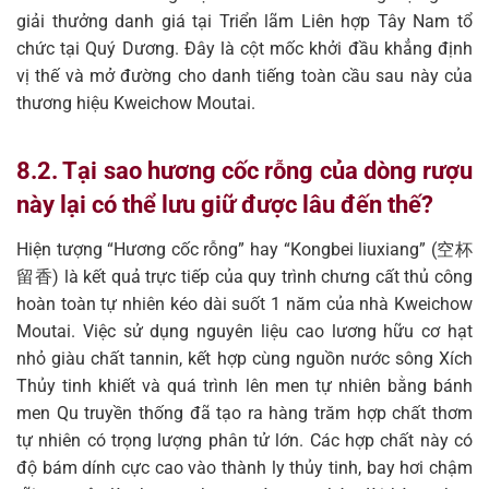
giải thưởng danh giá tại Triển lãm Liên hợp Tây Nam tổ
chức tại Quý Dương. Đây là cột mốc khởi đầu khẳng định
vị thế và mở đường cho danh tiếng toàn cầu sau này của
thương hiệu Kweichow Moutai.
8.2. Tại sao hương cốc rỗng của dòng rượu
này lại có thể lưu giữ được lâu đến thế?
Hiện tượng “Hương cốc rỗng” hay “Kongbei liuxiang” (空杯
留香) là kết quả trực tiếp của quy trình chưng cất thủ công
hoàn toàn tự nhiên kéo dài suốt 1 năm của nhà Kweichow
Moutai. Việc sử dụng nguyên liệu cao lương hữu cơ hạt
nhỏ giàu chất tannin, kết hợp cùng nguồn nước sông Xích
Thủy tinh khiết và quá trình lên men tự nhiên bằng bánh
men Qu truyền thống đã tạo ra hàng trăm hợp chất thơm
tự nhiên có trọng lượng phân tử lớn. Các hợp chất này có
độ bám dính cực cao vào thành ly thủy tinh, bay hơi chậm