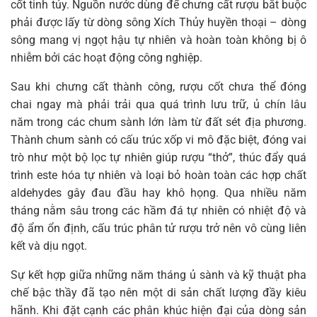
cốt tinh túy. Nguồn nước dùng để chưng cất rượu bắt buộc
phải được lấy từ dòng sông Xích Thủy huyền thoại – dòng
sông mang vị ngọt hậu tự nhiên và hoàn toàn không bị ô
nhiễm bởi các hoạt động công nghiệp.
Sau khi chưng cất thành công, rượu cốt chưa thể đóng
chai ngay mà phải trải qua quá trình lưu trữ, ủ chín lâu
năm trong các chum sành lớn làm từ đất sét địa phương.
Thành chum sành có cấu trúc xốp vi mô đặc biệt, đóng vai
trò như một bộ lọc tự nhiên giúp rượu “thở”, thúc đẩy quá
trình este hóa tự nhiên và loại bỏ hoàn toàn các hợp chất
aldehydes gây đau đầu hay khô họng. Qua nhiều năm
tháng nằm sâu trong các hầm đá tự nhiên có nhiệt độ và
độ ẩm ổn định, cấu trúc phân tử rượu trở nên vô cùng liên
kết và dịu ngọt.
Sự kết hợp giữa những năm tháng ủ sành và kỹ thuật pha
chế bậc thầy đã tạo nên một di sản chất lượng đầy kiêu
hãnh. Khi đặt cạnh các phân khúc hiện đại của dòng sản