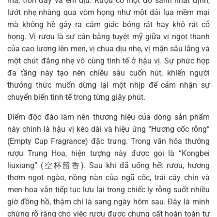
mà, tròn đầy và êm dịu. Rượu có một độ sánh nhất định,
lướt nhẹ nhàng qua vòm họng như một dải lụa mềm mại
mà không hề gây ra cảm giác bỏng rát hay khô rát cổ
họng. Vị rượu là sự cân bằng tuyệt mỹ giữa vị ngọt thanh
của cao lương lên men, vị chua dịu nhẹ, vị mặn sâu lắng và
một chút đắng nhẹ vô cùng tinh tế ở hậu vị. Sự phức hợp
đa tầng này tạo nên chiều sâu cuốn hút, khiến người
thưởng thức muốn dừng lại một nhịp để cảm nhận sự
chuyển biến tinh tế trong từng giây phút.
Điểm độc đáo làm nên thương hiệu của dòng sản phẩm
này chính là hậu vị kéo dài và hiệu ứng “Hương cốc rỗng”
(Empty Cup Fragrance) đặc trưng. Trong văn hóa thưởng
rượu Trung Hoa, hiện tượng này được gọi là “Kongbei
liuxiang” (空杯留香). Sau khi đã uống hết rượu, hương
thơm ngọt ngào, nồng nàn của ngũ cốc, trái cây chín và
men hoa vẫn tiếp tục lưu lại trong chiếc ly rỗng suốt nhiều
giờ đồng hồ, thậm chí là sang ngày hôm sau. Đây là minh
chứng rõ ràng cho việc rượu được chưng cất hoàn toàn tự