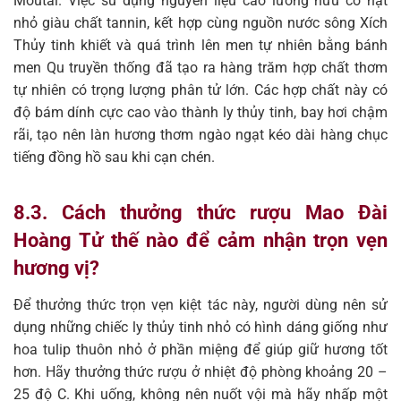
Moutai. Việc sử dụng nguyên liệu cao lương hữu cơ hạt
nhỏ giàu chất tannin, kết hợp cùng nguồn nước sông Xích
Thủy tinh khiết và quá trình lên men tự nhiên bằng bánh
men Qu truyền thống đã tạo ra hàng trăm hợp chất thơm
tự nhiên có trọng lượng phân tử lớn. Các hợp chất này có
độ bám dính cực cao vào thành ly thủy tinh, bay hơi chậm
rãi, tạo nên làn hương thơm ngào ngạt kéo dài hàng chục
tiếng đồng hồ sau khi cạn chén.
8.3. Cách thưởng thức rượu Mao Đài
Hoàng Tử thế nào để cảm nhận trọn vẹn
hương vị?
Để thưởng thức trọn vẹn kiệt tác này, người dùng nên sử
dụng những chiếc ly thủy tinh nhỏ có hình dáng giống như
hoa tulip thuôn nhỏ ở phần miệng để giúp giữ hương tốt
hơn. Hãy thưởng thức rượu ở nhiệt độ phòng khoảng 20 –
25 độ C. Khi uống, không nên nuốt vội mà hãy nhấp một