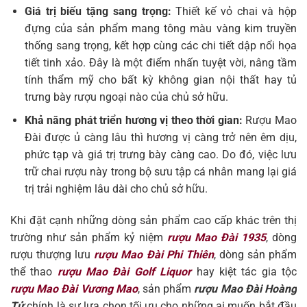
Giá trị biếu tặng sang trọng:
Thiết kế vỏ chai và hộp
đựng của sản phẩm mang tông màu vàng kim truyền
thống sang trọng, kết hợp cùng các chi tiết dập nổi họa
tiết tinh xảo. Đây là một điểm nhấn tuyệt vời, nâng tầm
tính thẩm mỹ cho bất kỳ không gian nội thất hay tủ
trưng bày rượu ngoại nào của chủ sở hữu.
Khả năng phát triển hương vị theo thời gian:
Rượu Mao
Đài được ủ càng lâu thì hương vị càng trở nên êm dịu,
phức tạp và giá trị trưng bày càng cao. Do đó, việc lưu
trữ chai rượu này trong bộ sưu tập cá nhân mang lại giá
trị trải nghiệm lâu dài cho chủ sở hữu.
Khi đặt cạnh những dòng sản phẩm cao cấp khác trên thị
trường như sản phẩm kỷ niệm
rượu Mao Đài 1935
, dòng
rượu thượng lưu
rượu Mao Đài Phi Thiên
, dòng sản phẩm
thể thao
rượu Mao Đài Golf Liquor
hay kiệt tác gia tộc
rượu Mao Đài Vương Mao
, sản phẩm
rượu Mao Đài Hoàng
Tử
chính là sự lựa chọn tối ưu cho những ai muốn bắt đầu