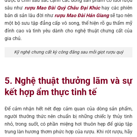
được ủ chín sâu sắc cạnh các dòng sản phẩm có tuổi rượu
sâu như
rượu Mao Đài Quý Châu Đại Khúc
hay các phiên
bản di sản lâu đời như
rượu Mao Đài Hán Giang
sẽ tạo nên
một bộ sưu tập đẳng cấp vô song, thể hiện rõ gu thẩm mỹ
đỉnh cao và tình yêu dành cho nghệ thuật chưng cất của
gia chủ.
Kỹ nghệ chưng cất kỳ công đằng sau mỗi giọt rượu quý
5. Nghệ thuật thưởng lãm và sự
kết hợp ẩm thực tinh tế
Để cảm nhận hết nét đẹp cảm quan của dòng sản phẩm,
người thưởng thức nên chuẩn bị những chiếc ly thủy tinh
nhỏ, trong suốt, có phần miệng hơi thuôn hẹp để giúp tập
trung làn hương thơm phức hợp của rượu. Khi rót rượu, hãy