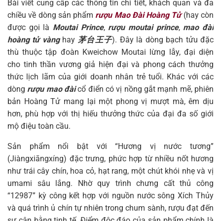
Bài viết cung cấp các thông tin chi tiết, khách quan và đa
chiều về dòng sản phẩm
rượu Mao Đài Hoàng Tử
(hay còn
được gọi là
Moutai Prince
,
rượu moutai prince
,
mao đài
hoàng tử vàng
hay
茅台王子
). Đây là dòng bạch tửu đặc
thù thuộc tập đoàn Kweichow Moutai lừng lẫy, đại diện
cho tinh thần vương giả hiện đại và phong cách thưởng
thức lịch lãm của giới doanh nhân trẻ tuổi. Khác với các
dòng
rượu mao đài
cổ điển có vị nồng gắt mạnh mẽ, phiên
bản Hoàng Tử mang lại một phong vị mượt mà, êm dịu
hơn, phù hợp với thị hiếu thưởng thức của đại đa số giới
mộ điệu toàn cầu.
Sản phẩm nổi bật với “Hương vị nước tương”
(Jiàngxiāngxíng) đặc trưng, phức hợp từ nhiều nốt hương
như trái cây chín, hoa cỏ, hạt rang, một chút khói nhẹ và vị
umami sâu lắng. Nhờ quy trình chưng cất thủ công
“12987” kỳ công kết hợp với nguồn nước sông Xích Thủy
và quá trình ủ chín tự nhiên trong chum sành, rượu đạt đến
sự cân bằng tinh tế. Điểm độc đáo của sản phẩm chính là