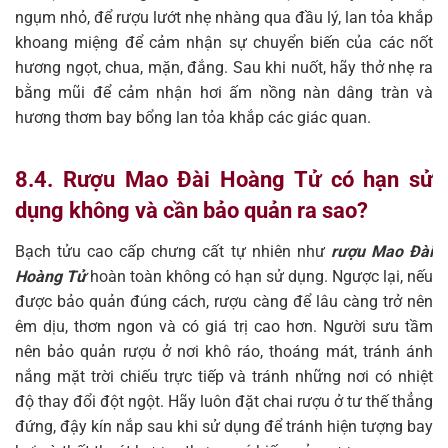
ngụm nhỏ, để rượu lướt nhẹ nhàng qua đầu lý, lan tỏa khắp
khoang miệng để cảm nhận sự chuyển biến của các nốt
hương ngọt, chua, mặn, đắng. Sau khi nuốt, hãy thở nhẹ ra
bằng mũi để cảm nhận hơi ấm nồng nàn dâng tràn và
hương thơm bay bổng lan tỏa khắp các giác quan.
8.4. Rượu Mao Đài Hoàng Tử có hạn sử
dụng không và cần bảo quản ra sao?
Bạch tửu cao cấp chưng cất tự nhiên như
rượu Mao Đài
Hoàng Tử
hoàn toàn không có hạn sử dụng. Ngược lại, nếu
được bảo quản đúng cách, rượu càng để lâu càng trở nên
êm dịu, thơm ngon và có giá trị cao hơn. Người sưu tầm
nên bảo quản rượu ở nơi khô ráo, thoáng mát, tránh ánh
nắng mặt trời chiếu trực tiếp và tránh những nơi có nhiệt
độ thay đổi đột ngột. Hãy luôn đặt chai rượu ở tư thế thẳng
đứng, đậy kín nắp sau khi sử dụng để tránh hiện tượng bay