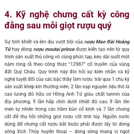
4. Kỹ nghệ chưng cất kỳ công
đằng sau mỗi giọt rượu quý
Sự tinh khiết và êm dịu vượt trội của
rượu Mao Đài Hoàng
Tử
hay dòng
rượu moutai prince
được kiến tạo nên từ quy
trình sản xuất thủ công vô cùng phức tạp, kéo dài suốt một
năm ròng rã theo công thức “12987” cổ truyền của vùng
đất Quý Châu. Quy trình này đòi hỏi sự kiên nhẫn và kỹ
nghệ tuyệt đối của các bậc thầy làm rượu: trải qua 1 chu kỳ
sản xuất khép kín thường niên, 2 lần nạp nguyên liệu thô là
cao lương đỏ hữu cơ Hồng Anh Tử giàu chất tannin của
địa phương, 9 lần hấp chín dưới nhiệt độ cao, 8 lần lên
men tự nhiên trong các hầm bùn cổ kính và 7 lần chưng
cất để thu hồi những giọt rượu cốt tinh túy. Nguồn nước
dùng để chưng cất rượu bắt buộc phải được lấy từ dòng
sông Xích Thủy huyền thoại – dòng sông mang vị ngọt