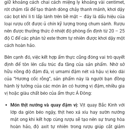
giữ khoảng cách chai cách miệng ly khoảng vài centimet,
rót chậm rãi để tạo thành dòng chảy thanh mảnh, khơi dậy
các bọt khí li ti lấp lánh trên bề mặt – đây là dấu hiệu của
loại rượu cốt được ủ chín kỹ lượng trong chum sành. Rượu
nên được thưởng thức ở nhiệt độ phòng ổn định từ 20 – 25
độ C để các phân tử este thơm tự nhiên được khơi dậy một
cách hoàn hảo.
Bên cạnh đó, việc kết hợp ẩm thực cũng đóng vai trò quyết
định để tôn lên cấu trúc đa tầng của sản phẩm. Nhờ sở
hữu nồng độ đậm đà, vị umami đậm nét và hậu vị kéo dài
của “Hương cốc rỗng”, sản phẩm này là người bạn đồng
hành lý tưởng của các món ăn có hương vị đậm, nhiều gia
vị hoặc giàu chất béo của ẩm thực Á Đông:
Món thịt nướng và quay đậm vị:
Vịt quay Bắc Kinh với
lớp da giòn béo ngậy, thịt heo xá xíu hay sườn nướng
mật ong khi kết hợp cùng rượu sẽ tạo nên sự trung hòa
hoàn hảo, độ axit tự nhiên trong rượu giúp cắt giảm