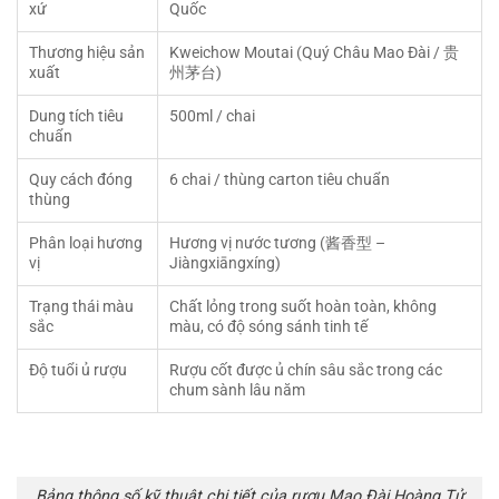
xứ
Quốc
Thương hiệu sản
Kweichow Moutai (Quý Châu Mao Đài / 贵
xuất
州茅台)
Dung tích tiêu
500ml / chai
chuẩn
Quy cách đóng
6 chai / thùng carton tiêu chuẩn
thùng
Phân loại hương
Hương vị nước tương (酱香型 –
vị
Jiàngxiāngxíng)
Trạng thái màu
Chất lỏng trong suốt hoàn toàn, không
sắc
màu, có độ sóng sánh tinh tế
Độ tuổi ủ rượu
Rượu cốt được ủ chín sâu sắc trong các
chum sành lâu năm
Bảng thông số kỹ thuật chi tiết của rượu Mao Đài Hoàng Tử