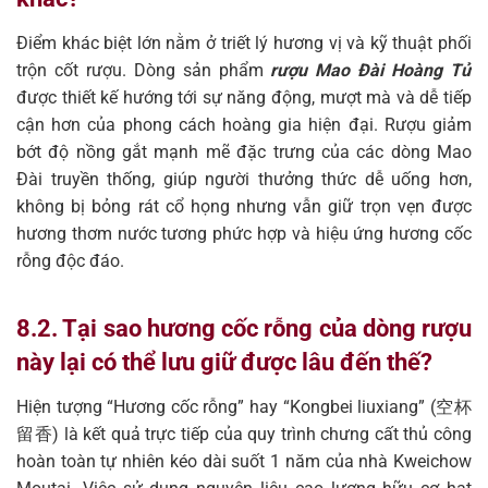
Điểm khác biệt lớn nằm ở triết lý hương vị và kỹ thuật phối
trộn cốt rượu. Dòng sản phẩm
rượu Mao Đài Hoàng Tử
được thiết kế hướng tới sự năng động, mượt mà và dễ tiếp
cận hơn của phong cách hoàng gia hiện đại. Rượu giảm
bớt độ nồng gắt mạnh mẽ đặc trưng của các dòng Mao
Đài truyền thống, giúp người thưởng thức dễ uống hơn,
không bị bỏng rát cổ họng nhưng vẫn giữ trọn vẹn được
hương thơm nước tương phức hợp và hiệu ứng hương cốc
rỗng độc đáo.
8.2. Tại sao hương cốc rỗng của dòng rượu
này lại có thể lưu giữ được lâu đến thế?
Hiện tượng “Hương cốc rỗng” hay “Kongbei liuxiang” (空杯
留香) là kết quả trực tiếp của quy trình chưng cất thủ công
hoàn toàn tự nhiên kéo dài suốt 1 năm của nhà Kweichow