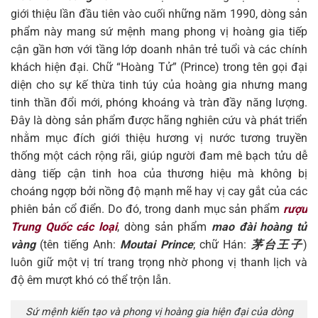
giới thiệu lần đầu tiên vào cuối những năm 1990, dòng sản
phẩm này mang sứ mệnh mang phong vị hoàng gia tiếp
cận gần hơn với tầng lớp doanh nhân trẻ tuổi và các chính
khách hiện đại. Chữ “Hoàng Tử” (Prince) trong tên gọi đại
diện cho sự kế thừa tinh túy của hoàng gia nhưng mang
tinh thần đổi mới, phóng khoáng và tràn đầy năng lượng.
Đây là dòng sản phẩm được hãng nghiên cứu và phát triển
nhằm mục đích giới thiệu hương vị nước tương truyền
thống một cách rộng rãi, giúp người đam mê bạch tửu dễ
dàng tiếp cận tinh hoa của thương hiệu mà không bị
choáng ngợp bởi nồng độ mạnh mẽ hay vị cay gắt của các
phiên bản cổ điển. Do đó, trong danh mục sản phẩm
rượu
Trung Quốc các loại
, dòng sản phẩm
mao đài hoàng tử
vàng
(tên tiếng Anh:
Moutai Prince
; chữ Hán:
茅台王子
)
luôn giữ một vị trí trang trọng nhờ phong vị thanh lịch và
độ êm mượt khó có thể trộn lẫn.
Sứ mệnh kiến tạo và phong vị hoàng gia hiện đại của dòng