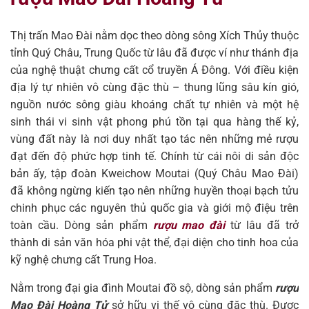
Thị trấn Mao Đài nằm dọc theo dòng sông Xích Thủy thuộc
tỉnh Quý Châu, Trung Quốc từ lâu đã được ví như thánh địa
của nghệ thuật chưng cất cổ truyền Á Đông. Với điều kiện
địa lý tự nhiên vô cùng đặc thù – thung lũng sâu kín gió,
nguồn nước sông giàu khoáng chất tự nhiên và một hệ
sinh thái vi sinh vật phong phú tồn tại qua hàng thế kỷ,
vùng đất này là nơi duy nhất tạo tác nên những mẻ rượu
đạt đến độ phức hợp tinh tế. Chính từ cái nôi di sản độc
bản ấy, tập đoàn Kweichow Moutai (Quý Châu Mao Đài)
đã không ngừng kiến tạo nên những huyền thoại bạch tửu
chinh phục các nguyên thủ quốc gia và giới mộ điệu trên
toàn cầu. Dòng sản phẩm
rượu mao đài
từ lâu đã trở
thành di sản văn hóa phi vật thể, đại diện cho tinh hoa của
kỹ nghệ chưng cất Trung Hoa.
Nằm trong đại gia đình Moutai đồ sộ, dòng sản phẩm
rượu
Mao Đài Hoàng Tử
sở hữu vị thế vô cùng đặc thù. Được