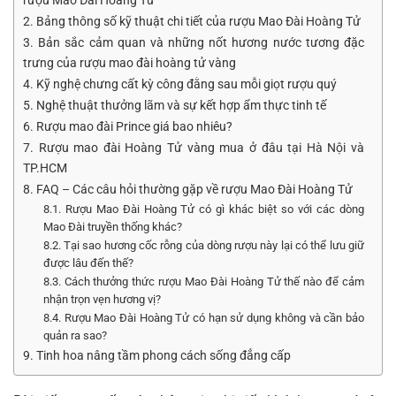
rượu Mao Đài Hoàng Tử
2. Bảng thông số kỹ thuật chi tiết của rượu Mao Đài Hoàng Tử
3. Bản sắc cảm quan và những nốt hương nước tương đặc
trưng của rượu mao đài hoàng tử vàng
4. Kỹ nghệ chưng cất kỳ công đằng sau mỗi giọt rượu quý
5. Nghệ thuật thưởng lãm và sự kết hợp ẩm thực tinh tế
6. Rượu mao đài Prince giá bao nhiêu?
7. Rượu mao đài Hoàng Tử vàng mua ở đâu tại Hà Nội và
TP.HCM
8. FAQ – Các câu hỏi thường gặp về rượu Mao Đài Hoàng Tử
8.1. Rượu Mao Đài Hoàng Tử có gì khác biệt so với các dòng
Mao Đài truyền thống khác?
8.2. Tại sao hương cốc rỗng của dòng rượu này lại có thể lưu giữ
được lâu đến thế?
8.3. Cách thưởng thức rượu Mao Đài Hoàng Tử thế nào để cảm
nhận trọn vẹn hương vị?
8.4. Rượu Mao Đài Hoàng Tử có hạn sử dụng không và cần bảo
quản ra sao?
9. Tinh hoa nâng tầm phong cách sống đẳng cấp