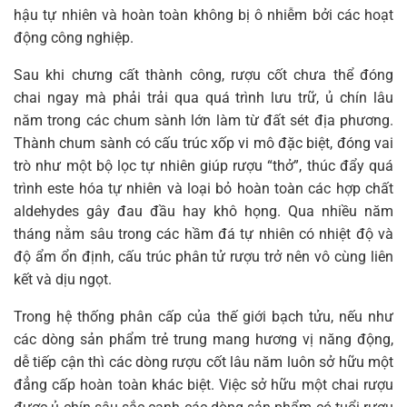
hậu tự nhiên và hoàn toàn không bị ô nhiễm bởi các hoạt
động công nghiệp.
Sau khi chưng cất thành công, rượu cốt chưa thể đóng
chai ngay mà phải trải qua quá trình lưu trữ, ủ chín lâu
năm trong các chum sành lớn làm từ đất sét địa phương.
Thành chum sành có cấu trúc xốp vi mô đặc biệt, đóng vai
trò như một bộ lọc tự nhiên giúp rượu “thở”, thúc đẩy quá
trình este hóa tự nhiên và loại bỏ hoàn toàn các hợp chất
aldehydes gây đau đầu hay khô họng. Qua nhiều năm
tháng nằm sâu trong các hầm đá tự nhiên có nhiệt độ và
độ ẩm ổn định, cấu trúc phân tử rượu trở nên vô cùng liên
kết và dịu ngọt.
Trong hệ thống phân cấp của thế giới bạch tửu, nếu như
các dòng sản phẩm trẻ trung mang hương vị năng động,
dễ tiếp cận thì các dòng rượu cốt lâu năm luôn sở hữu một
đẳng cấp hoàn toàn khác biệt. Việc sở hữu một chai rượu