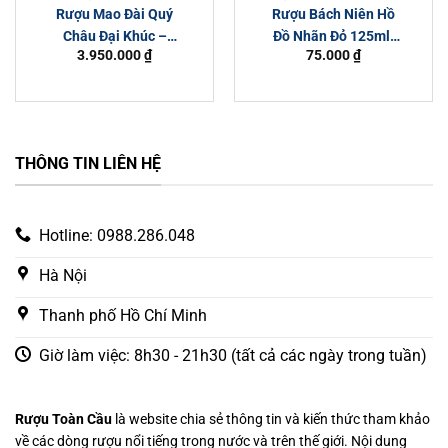
Rượu Mao Đài Quý
Rượu Bách Niên Hồ
Châu Đại Khúc –
Đồ Nhãn Đỏ 125ml/
3.950.000
₫
75.000
₫
Thương Hiệu
Chai
Kweichow Moutai
THÔNG TIN LIÊN HỆ
Hotline: 0988.286.048
Hà Nội
Thanh phố Hồ Chí Minh
Giờ làm việc: 8h30 - 21h30 (tất cả các ngày trong tuần)
Rượu Toàn Cầu
là website chia sẻ thông tin và kiến thức tham khảo
về các dòng rượu nổi tiếng trong nước và trên thế giới. Nội dung