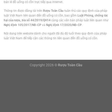
bán lẻ đồ uống có cồn trực tiếp qua internet.
Thông tin được đăng tải trên
Rượu Toàn Cầu
tuân thủ các quy định của pháp
luật Việt Nam liên quan đến đồ uống có cồn, bao gồm
Luật Phòng, chống tác
hại của rượu, bia số 44/2019/QH14
cùng các văn bản pháp luật liên quan như
Nghị định 105/2017/NĐ-CP
và
Nghị định 17/2020/NĐ-CP
.
Nội dung trên website dành cho người đã đủ độ tuổi theo quy định của pháp
luật Việt Nam để tiếp cận các thông tin liên quan đến đồ uống có cồn.
Copyright 2026 ©
Rượu Toàn Cầu